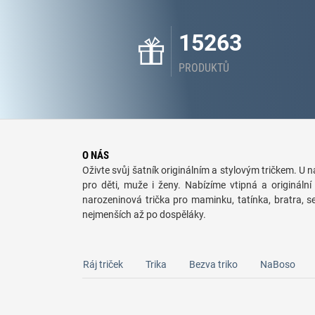
15263
PRODUKTŮ
O NÁS
Oživte svůj šatník originálním a stylovým tričkem. U ná
pro děti, muže i ženy. Nabízíme vtipná a originální 
narozeninová trička pro maminku, tatínka, bratra, 
nejmenších až po dospěláky.
Ráj triček
Trika
Bezva triko
NaBoso