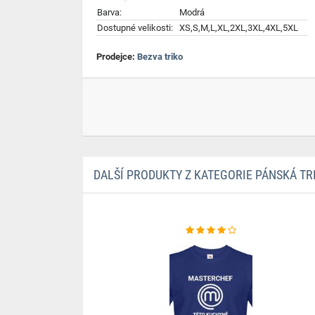
Barva:
Modrá
Dostupné velikosti:
XS,S,M,L,XL,2XL,3XL,4XL,5XL
Prodejce:
Bezva triko
DALŠÍ PRODUKTY Z KATEGORIE PÁNSKÁ TR