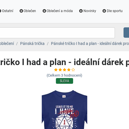
Ostatní
Oblečen
Oblečení a móda
Novinky
Dle sportu
oblečení
Pánská trička
Pánské tričko I had a plan - ideální dárek pr
ričko I had a plan - ideální dárek 
(Celkem
3
hodnocení)
SLEVA