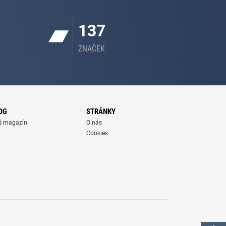
137
ZNAČEK
OG
STRÁNKY
š magazín
O nás
Cookies