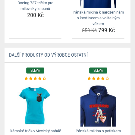
Boeing 737 tričko pro
milovníky letounů
Pánská mikina k narozeninám
200 Kč
s kostlivcem a volitelným
věkem
799 Kč
859 Kč
DALŠÍ PRODUKTY OD VÝROBCE OSTATNÍ
SLEVA
SLEVA
Dámské tričko Mexický naháč
Pánská mikina s potiskem