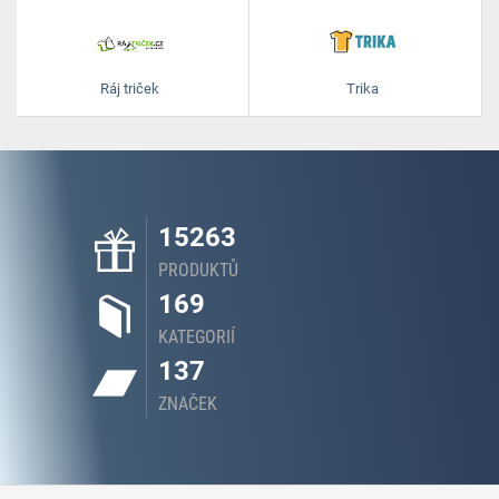
Ráj triček
Trika
15263
PRODUKTŮ
169
KATEGORIÍ
137
ZNAČEK