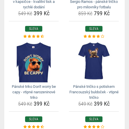
v kapsičce - kvalitní tisk a
Sergio Ramos - pánské tričko
rychlé dodání
pro milovníky fotbalu
399 Kč
799 Kč
549 Kč
859 Kč
SLEVA
SLEVA
Pánské triko Don't worry be
Pánské tričko s potiskem
capy - vtipné narozeninové
Francouzský buldoček - vtipné
triko
tričko
399 Kč
399 Kč
549 Kč
549 Kč
SLEVA
SLEVA