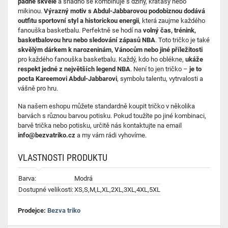
padne skvěle
a snadno se kombinuje s džíny, kraťasy nebo
mikinou.
Výrazný motiv s Abdul-Jabbarovou podobiznou dodává
outfitu sportovní styl a historickou energii
, která zaujme každého
fanouška basketbalu. Perfektně se hodí na
volný čas, trénink,
basketbalovou hru nebo sledování zápasů NBA
. Toto tričko je také
skvělým dárkem k narozeninám, Vánocům nebo jiné příležitosti
pro každého fanouška basketbalu. Každý, kdo ho oblékne,
ukáže
respekt jedné z největších legend NBA
. Není to jen tričko –
je to
pocta Kareemovi Abdul-Jabbarovi
, symbolu talentu, vytrvalosti a
vášně pro hru.
Na našem eshopu můžete standardně koupit tričko v několika
barvách s různou barvou potisku. Pokud toužíte po jiné kombinaci,
barvě trička nebo potisku, určitě nás kontaktujte na email
info@bezvatriko.cz
a my vám rádi vyhovíme.
VLASTNOSTI PRODUKTU
Barva:
Modrá
Dostupné velikosti:
XS,S,M,L,XL,2XL,3XL,4XL,5XL
Prodejce:
Bezva triko