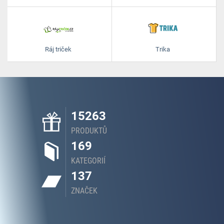
Ráj triček
Trika
15263
PRODUKTŮ
169
KATEGORIÍ
137
ZNAČEK