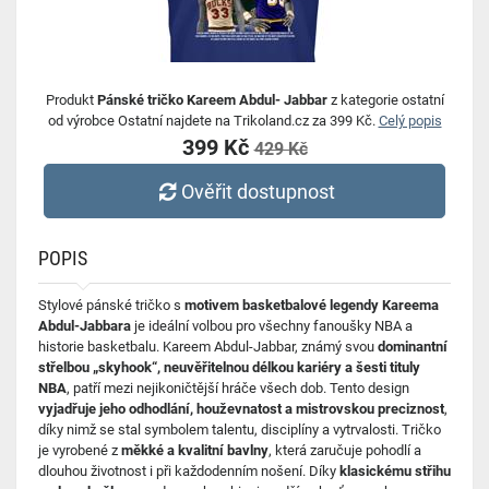
Produkt
Pánské tričko Kareem Abdul- Jabbar
z kategorie ostatní
od výrobce Ostatní najdete na Trikoland.cz za 399 Kč.
Celý popis
399 Kč
429 Kč
Ověřit dostupnost
POPIS
Stylové pánské tričko s
motivem basketbalové legendy Kareema
Abdul-Jabbara
je ideální volbou pro všechny fanoušky NBA a
historie basketbalu. Kareem Abdul-Jabbar, známý svou
dominantní
střelbou „skyhook“, neuvěřitelnou délkou kariéry a šesti tituly
NBA
, patří mezi nejikoničtější hráče všech dob. Tento design
vyjadřuje jeho odhodlání, houževnatost a mistrovskou preciznost
,
díky nimž se stal symbolem talentu, disciplíny a vytrvalosti. Tričko
je vyrobené z
měkké a kvalitní bavlny
, která zaručuje pohodlí a
dlouhou životnost i při každodenním nošení. Díky
klasickému střihu