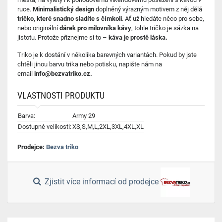
ruce.
Minimalistický design
doplněný výrazným motivem z něj dělá
tričko, které snadno sladíte s čímkoli
. Ať už hledáte něco pro sebe,
nebo originální
dárek pro milovníka kávy
, tohle tričko je sázka na
jistotu. Protože přiznejme si to –
káva je prostě láska.
Triko je k dostání v několika barevných variantách. Pokud by jste
chtěli jinou barvu trika nebo potisku, napište nám na
email
info@bezvatriko.cz.
VLASTNOSTI PRODUKTU
Barva:
Army 29
Dostupné velikosti:
XS,S,M,L,2XL,3XL,4XL,XL
Prodejce:
Bezva triko
Zjistit více informací od prodejce