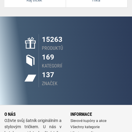
Ráj triček
Trika
15263
PRODUKTŮ
169
KATEGORIÍ
137
ZNAČEK
O NÁS
INFORMACE
Oživte svůj šatník originálním a
Slevové kupóny a akce
stylovým tričkem. U nás v
Všechny kategorie