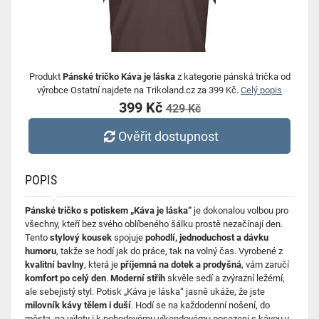
Produkt
Pánské tričko Káva je láska
z kategorie pánská trička od
výrobce Ostatní najdete na Trikoland.cz za 399 Kč.
Celý popis
399 Kč
429 Kč
Ověřit dostupnost
POPIS
Pánské tričko s potiskem „Káva je láska“
je dokonalou volbou pro
všechny, kteří bez svého oblíbeného šálku prostě nezačínají den.
Tento
stylový kousek
spojuje
pohodlí, jednoduchost a dávku
humoru
, takže se hodí jak do práce, tak na volný čas. Vyrobené z
kvalitní bavlny
, která je
příjemná na dotek a prodyšná
, vám zaručí
komfort po celý den
.
Moderní střih
skvěle sedí a zvýrazní ležérní,
ale sebejistý styl. Potisk „Káva je láska“ jasně ukáže, že jste
milovník kávy tělem i duší
. Hodí se na každodenní nošení, do
města, na výlety i k pohodovému víkendovému posezení s kávou v