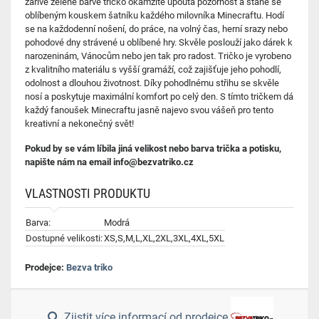
zářivé zelené barvě tričko okamžitě upoutá pozornost a stane se
oblíbeným kouskem šatníku každého milovníka Minecraftu. Hodí
se na každodenní nošení, do práce, na volný čas, herní srazy nebo
pohodové dny strávené u oblíbené hry. Skvěle poslouží jako dárek k
narozeninám, Vánocům nebo jen tak pro radost. Tričko je vyrobeno
z kvalitního materiálu s vyšší gramáží, což zajišťuje jeho pohodlí,
odolnost a dlouhou životnost. Díky pohodlnému střihu se skvěle
nosí a poskytuje maximální komfort po celý den. S tímto tričkem dá
každý fanoušek Minecraftu jasně najevo svou vášeň pro tento
kreativní a nekonečný svět!
Pokud by se vám líbila jiná velikost nebo barva trička a potisku,
napište nám na email info@bezvatriko.cz
VLASTNOSTI PRODUKTU
Barva:
Modrá
Dostupné velikosti:
XS,S,M,L,XL,2XL,3XL,4XL,5XL
Prodejce:
Bezva triko
Zjistit více informací od prodejce