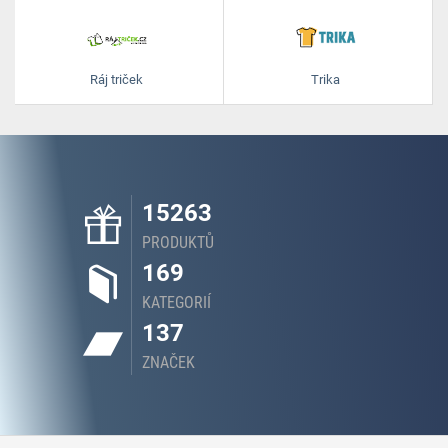
Ráj triček
Trika
15263
PRODUKTŮ
169
KATEGORIÍ
137
ZNAČEK