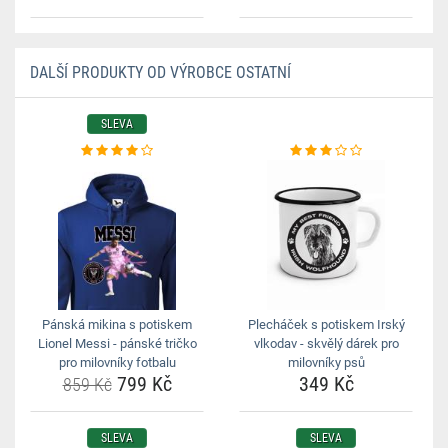
DALŠÍ PRODUKTY OD VÝROBCE OSTATNÍ
SLEVA
Pánská mikina s potiskem
Plecháček s potiskem Irský
Lionel Messi - pánské tričko
vlkodav - skvělý dárek pro
pro milovníky fotbalu
milovníky psů
799 Kč
349 Kč
859 Kč
SLEVA
SLEVA