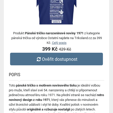
Produkt
Pánské tričko narozeninové noviny 1971
z kategorie
pánská trička od výrobce Ostatní najdete na Trikoland.cz za 399
Kč.
Celý popis
399 Kč
429 Kč
Ověřit dostupnost
POPIS
Toto
pánské tričko s motivem novinového tisku
je ideální volbou
pro muže, kteří slaví své 54. narozeniny a chtějí si připomenout
jedinečnou atmosféru roku 1971. Na přední straně se nachází
retro
novinový design z roku 1971
, který vás přenese do minulosti a
oživí ikonické události i styl té doby. Kvalitní potisk v novinovém
stylu působí
originálně a vzbuzuje nostalgii
po zlatých letech.