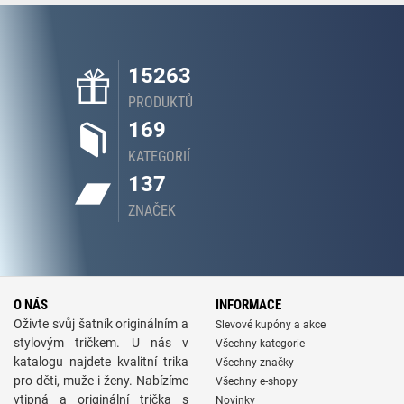
15263
PRODUKTŮ
169
KATEGORIÍ
137
ZNAČEK
O NÁS
INFORMACE
Oživte svůj šatník originálním a
Slevové kupóny a akce
stylovým tričkem. U nás v
Všechny kategorie
katalogu najdete kvalitní trika
Všechny značky
pro děti, muže i ženy. Nabízíme
Všechny e-shopy
vtipná a originální trička s
Novinky