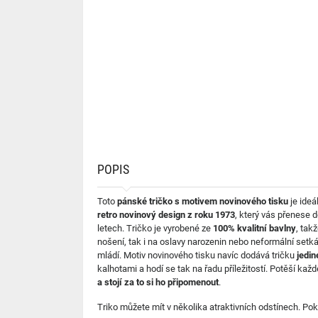
POPIS
Toto
pánské tričko s motivem novinového tisku
je ideá
retro novinový design z roku 1973
, který vás přenese d
letech. Tričko je vyrobené ze
100% kvalitní bavlny
, tak
nošení, tak i na oslavy narozenin nebo neformální setk
mládí. Motiv novinového tisku navíc dodává tričku
jedin
kalhotami a hodí se tak na řadu příležitostí. Potěší ka
a stojí za to si ho připomenout
.
Triko můžete mít v několika atraktivních odstínech. Pok