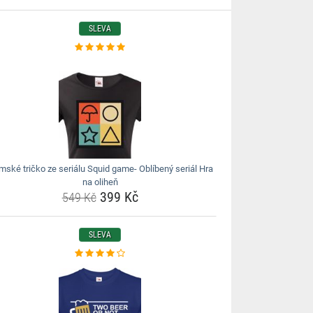
SLEVA
ské tričko ze seriálu Squid game- Oblíbený seriál Hra
na oliheň
399 Kč
549 Kč
SLEVA