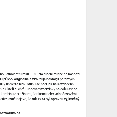
nečnou atmosféru roku 1973. Na přední straně se nachází
tylu působí
originálně a vzbuzuje nostalgii
po zlatých
 Díky univerzálnímu střihu se hodí jak na každodenní
1973, kteří si chtějí uchovat vzpomínky na dobu svého
e kombinuje s džínami, šortkami nebo volnočasovými
dáte jasně najevo, že
rok 1973 byl opravdu výjimečný
bezvatriko.cz