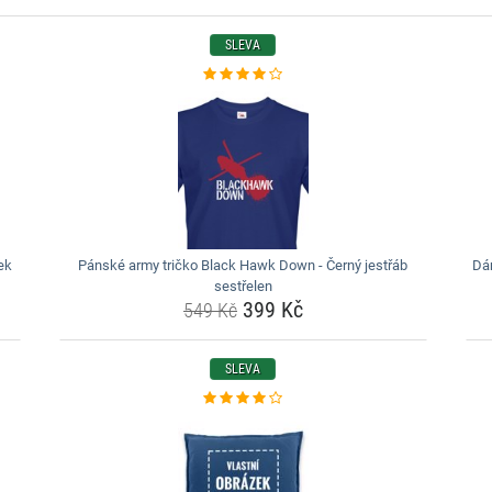
SLEVA
ek
Pánské army tričko Black Hawk Down - Černý jestřáb
Dám
sestřelen
399 Kč
549 Kč
SLEVA