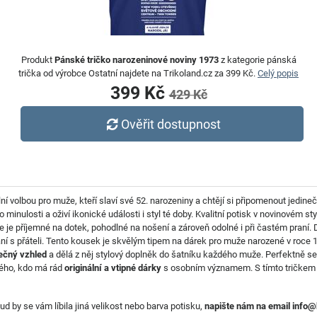
Produkt
Pánské tričko narozeninové noviny 1973
z kategorie pánská
trička od výrobce Ostatní najdete na Trikoland.cz za 399 Kč.
Celý popis
399 Kč
429 Kč
Ověřit dostupnost
lní volbou pro muže, kteří slaví své 52. narozeniny a chtějí si připomenout jedi
o minulosti a oživí ikonické události i styl té doby. Kvalitní potisk v novinovém s
že je příjemné na dotek, pohodlné na nošení a zároveň odolné i při častém praní.
ání s přáteli. Tento kousek je skvělým tipem na dárek pro muže narozené v roce 
ečný vzhled
a dělá z něj stylový doplněk do šatníku každého muže. Perfektně s
ždého, kdo má rád
originální a vtipné dárky
s osobním významem. S tímto tričkem 
ud by se vám líbila jiná velikost nebo barva potisku,
napište nám na email info@