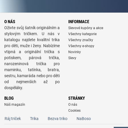
O NÁS
INFORMACE
Oživte svůj šatník originálním a
Slevové kupóny a akce
stylovým tričkem. U nás v
Všechny kategorie
katalogu najdete kvalitní trika
Všechny značky
pro děti, muže i ženy. Nabízíme
Všechny e-shopy
vtipná a originální trička s
Novinky
potiskem, párová trička,
Slevy
narozeninová trička pro
maminku, tatínka, bratra,
sestru, kamaráda nebo pro děti
od nejmenších až po
dospěláky.
BLOG
STRÁNKY
Náš magazín
O nás
Cookies
Ráj triček
Trika
Bezva triko
NaBoso