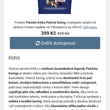
Produkt
Pánské tričko Patrick Ewing
z kategorie ostatní od
výrobce Ostatní najdete na Trikoland.cz za 399 Kč.
Celý popis
399 Kč
429 Kč
Ověřit dostupnost
POPIS
Stylové pánské tričko s
motivem basketbalové legendy Patricka
Ewinga
je ideální volbou pro všechny fanoušky NBA a historie
basketbalu. Patrick Ewing, známý svou
dominantní hrou pod
košem, skvělým blokováním a neuvěřitelnou vůdčí schopností
,
patří mezi nejikoničtější centry v historii NBA. Tento design
vyjadřuje jeho sílu, odhodlání a soutěživého ducha
, díky nimž se
stal symbolem talentu, tvrdé práce a disciplíny. Tričko je vyrobené z
měkké a kvalitní bavlny
, která zaručuje pohodlí a dlouhou životnost
i při každodenním nošení. Díky
klasickému střihu padne skvěle
a