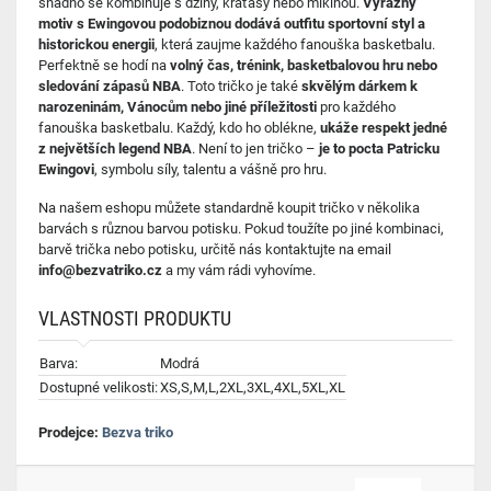
snadno se kombinuje s džíny, kraťasy nebo mikinou.
Výrazný
motiv s Ewingovou podobiznou dodává outfitu sportovní styl a
historickou energii
, která zaujme každého fanouška basketbalu.
Perfektně se hodí na
volný čas, trénink, basketbalovou hru nebo
sledování zápasů NBA
. Toto tričko je také
skvělým dárkem k
narozeninám, Vánocům nebo jiné příležitosti
pro každého
fanouška basketbalu. Každý, kdo ho oblékne,
ukáže respekt jedné
z největších legend NBA
. Není to jen tričko –
je to pocta Patricku
Ewingovi
, symbolu síly, talentu a vášně pro hru.
Na našem eshopu můžete standardně koupit tričko v několika
barvách s různou barvou potisku. Pokud toužíte po jiné kombinaci,
barvě trička nebo potisku, určitě nás kontaktujte na email
info@bezvatriko.cz
a my vám rádi vyhovíme.
VLASTNOSTI PRODUKTU
Barva:
Modrá
Dostupné velikosti:
XS,S,M,L,2XL,3XL,4XL,5XL,XL
Prodejce:
Bezva triko