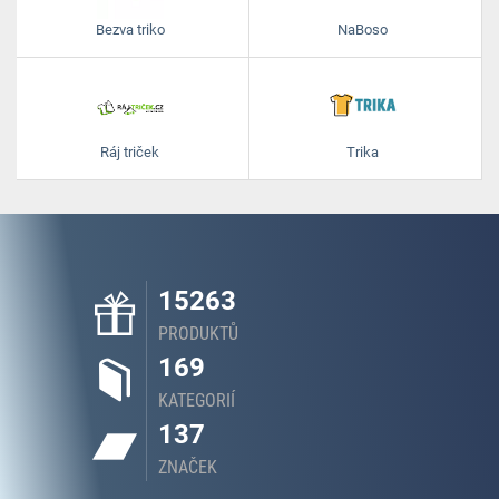
Bezva triko
NaBoso
Ráj triček
Trika
15263
PRODUKTŮ
169
KATEGORIÍ
137
ZNAČEK