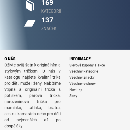
169
KATEGORIÍ
137
ZNAČEK
O NÁS
INFORMACE
Oživte svůj šatník originálním a
Slevové kupóny a akce
stylovým tričkem. U nás v
Všechny kategorie
katalogu najdete kvalitní trika
Všechny značky
pro děti, muže i ženy. Nabízíme
Všechny e-shopy
vtipná a originální trička s
Novinky
potiskem, párová trička,
Slevy
narozeninová trička pro
maminku, tatínka, bratra,
sestru, kamaráda nebo pro děti
od nejmenších až po
dospěláky.