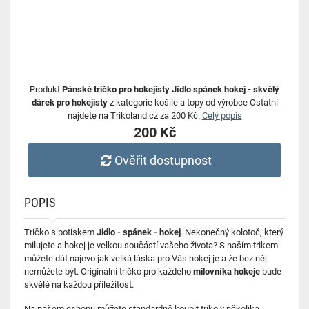
Produkt
Pánské tričko pro hokejisty Jídlo spánek hokej - skvělý
dárek pro hokejisty
z kategorie košile a topy od výrobce Ostatní
najdete na Trikoland.cz za 200 Kč.
Celý popis
200 Kč
Ověřit dostupnost
POPIS
Tričko s potiskem
Jidlo - spánek - hokej
. Nekonečný kolotoč, který
milujete a hokej je velkou součástí vašeho života? S naším trikem
můžete dát najevo jak velká láska pro Vás hokej je a že bez něj
nemůžete být. Originální tričko pro každého
milovníka hokeje
bude
skvělé na každou příležitost.
Na našem eshopu můžete standardně koupit triko v několika