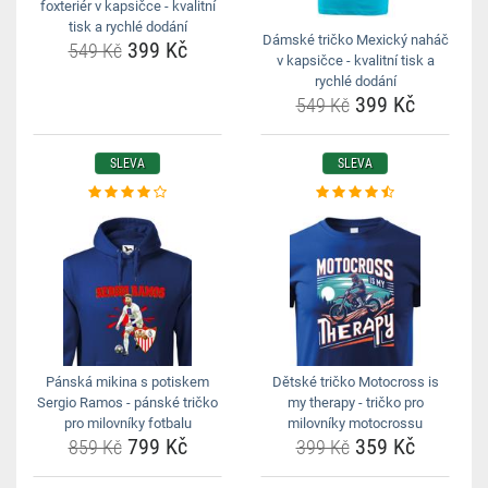
foxteriér v kapsičce - kvalitní
tisk a rychlé dodání
Dámské tričko Mexický naháč
399 Kč
549 Kč
v kapsičce - kvalitní tisk a
rychlé dodání
399 Kč
549 Kč
SLEVA
SLEVA
Pánská mikina s potiskem
Dětské tričko Motocross is
Sergio Ramos - pánské tričko
my therapy - tričko pro
pro milovníky fotbalu
milovníky motocrossu
799 Kč
359 Kč
859 Kč
399 Kč