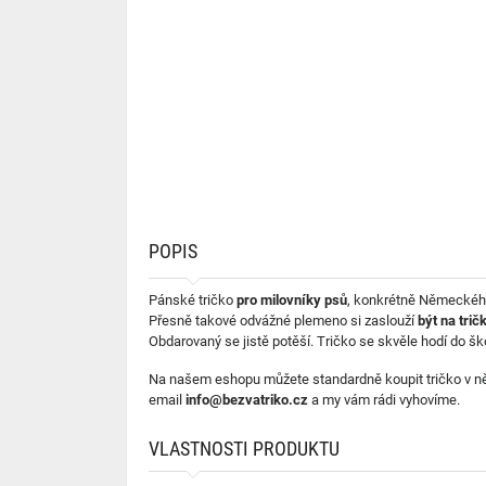
POPIS
Pánské tričko
pro milovníky psů
, konkrétně Německéh
Přesně takové odvážné plemeno si zaslouží
být na trič
Obdarovaný se jistě potěší. Tričko se skvěle hodí do š
Na našem eshopu můžete standardně koupit tričko v něko
email
info@bezvatriko.cz
a my vám rádi vyhovíme.
VLASTNOSTI PRODUKTU