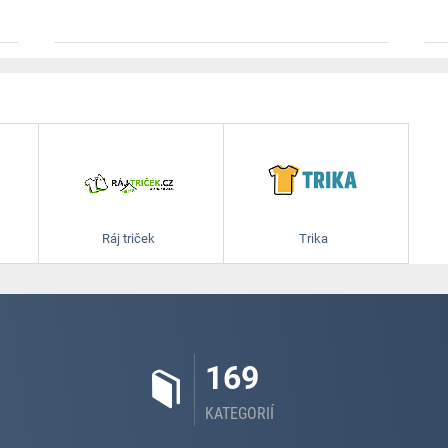
Ráj triček
Trika
169
KATEGORIÍ