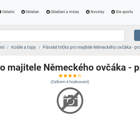
Ostatní
Oblečen
Oblečení a móda
Novinky
Dle sportu
ení
Košile a topy
Pánské tričko pro majitele Německého ovčáka - pr
ro majitele Německého ovčáka - p
(Celkem
4
hodnocení)