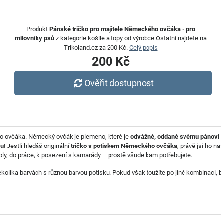
Produkt
Pánské tričko pro majitele Německého ovčáka - pro
milovníky psů
z kategorie košile a topy od výrobce Ostatní najdete na
Trikoland.cz za 200 Kč.
Celý popis
200 Kč
Ověřit dostupnost
o ovčáka. Německý ovčák je plemeno, které je
odvážné, oddané svému pánovi 
ku
! Jestli hledáš originální
tričko s potiskem Německého ovčáka
, právě jsi ho n
koly, do práce, k posezení s kamarády – prostě všude kam potřebujete.
lika barvách s různou barvou potisku. Pokud však toužíte po jiné kombinaci, ba