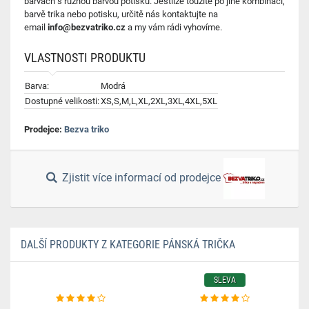
barvách s různou barvou potisku.
Jestliže toužíte po jiné kombinaci
,
barvě trika nebo potisku, určitě nás kontaktujte na
email
info@bezvatriko.cz
a my vám rádi vyhovíme.
VLASTNOSTI PRODUKTU
Barva:
Modrá
Dostupné velikosti:
XS,S,M,L,XL,2XL,3XL,4XL,5XL
Prodejce:
Bezva triko
Zjistit více informací od prodejce
DALŠÍ PRODUKTY Z KATEGORIE PÁNSKÁ TRIČKA
SLEVA