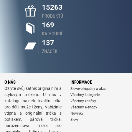
15263
PRODUKTŮ
169
KATEGORIÍ
137
ZNAČEK
O NÁS
INFORMACE
Oživte svůj šatník originálním a
Slevové kupóny a akce
stylovým tričkem. U nás v
Všechny kategorie
katalogu najdete kvalitní trika
Všechny značky
pro děti, muže i ženy. Nabízíme
Všechny e-shopy
vtipná a originální trička s
Novinky
potiskem, párová trička,
Slevy
narozeninová trička pro
maminku, tatínka, bratra,