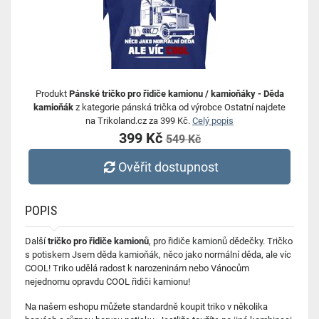
Produkt
Pánské tričko pro řidiče kamionu / kamioňáky - Děda
kamioňák
z kategorie pánská trička od výrobce Ostatní najdete
na Trikoland.cz za 399 Kč.
Celý popis
399 Kč
549 Kč
Ověřit dostupnost
POPIS
Další
tričko pro řidiče kamionů
, pro řidiče kamionů dědečky. Tričko
s potiskem Jsem děda kamioňák, něco jako normální děda, ale víc
COOL! Triko udělá radost k narozeninám nebo Vánocům
nejednomu opravdu COOL řidiči kamionu!
Na našem eshopu můžete standardně koupit triko v několika