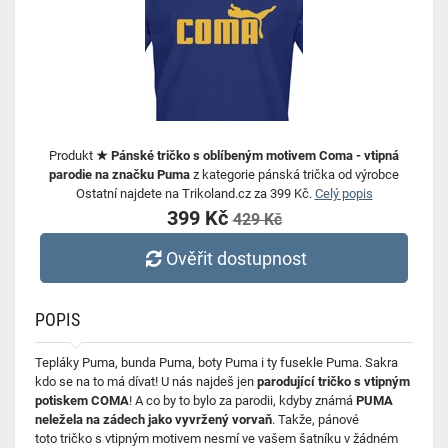
Produkt
★ Pánské tričko s oblíbeným motivem Coma - vtipná
parodie na značku Puma
z kategorie pánská trička od výrobce
Ostatní najdete na Trikoland.cz za 399 Kč.
Celý popis
399 Kč
429 Kč
Ověřit dostupnost
POPIS
Tepláky Puma, bunda Puma, boty Puma i ty fusekle Puma. Sakra
kdo se na to má dívat! U nás najdeš jen
parodující tričko s vtipným
potiskem COMA
! A co by to bylo za parodii, kdyby známá
PUMA
neležela na zádech jako vyvržený vorvaň
. Takže, pánové
toto tričko s vtipným motivem nesmí ve vašem šatníku v žádném