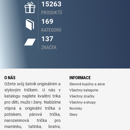
15263
PRODUKTŮ
169
KATEGORIÍ
137
ZNAČEK
O NÁS
INFORMACE
Oživte svůj šatník originálním a
Slevové kupóny a akce
stylovým tričkem. U nás v
Všechny kategorie
katalogu najdete kvalitní trika
Všechny značky
pro děti, muže i ženy. Nabízíme
Všechny e-shopy
vtipná a originální trička s
Novinky
potiskem, párová trička,
Slevy
narozeninová trička pro
maminku, tatínka, bratra,