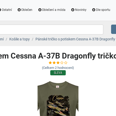
Ostatní
Oblečen
Oblečení a móda
Novinky
Dle sportu
ení
Košile a topy
Pánské tričko s potiskem Cessna A-37B Dragonfly t
kem Cessna A-37B Dragonfly tričko
(Celkem
2
hodnocení)
SLEVA