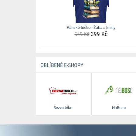
Pánské tričko - Žába a knihy
399 Kč
549 Kč
OBLÍBENÉ E-SHOPY
Bezva triko
NaBoso