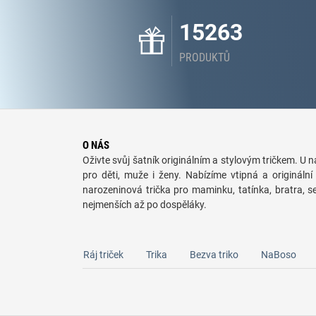
15263
PRODUKTŮ
O NÁS
Oživte svůj šatník originálním a stylovým tričkem. U ná
pro děti, muže i ženy. Nabízíme vtipná a originální 
narozeninová trička pro maminku, tatínka, bratra, 
nejmenších až po dospěláky.
Ráj triček
Trika
Bezva triko
NaBoso