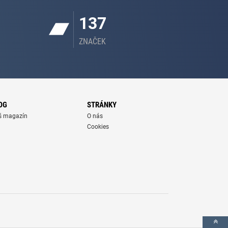
137
ZNAČEK
OG
STRÁNKY
š magazín
O nás
Cookies