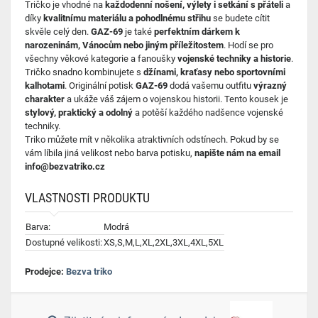
Tričko je vhodné na
každodenní nošení, výlety i setkání s přáteli
a
díky
kvalitnímu materiálu a pohodlnému střihu
se budete cítit
skvěle celý den.
GAZ-69
je také
perfektním dárkem k
narozeninám, Vánocům nebo jiným příležitostem
. Hodí se pro
všechny věkové kategorie a fanoušky
vojenské techniky a historie
.
Tričko snadno kombinujete s
džínami, kraťasy nebo sportovními
kalhotami
. Originální potisk
GAZ-69
dodá vašemu outfitu
výrazný
charakter
a ukáže váš zájem o vojenskou historii. Tento kousek je
stylový, praktický a odolný
a potěší každého nadšence vojenské
techniky.
Triko můžete mít v několika atraktivních odstínech. Pokud by se
vám líbila jiná velikost nebo barva potisku,
napište nám na email
info@bezvatriko.cz
VLASTNOSTI PRODUKTU
Barva:
Modrá
Dostupné velikosti:
XS,S,M,L,XL,2XL,3XL,4XL,5XL
Prodejce:
Bezva triko