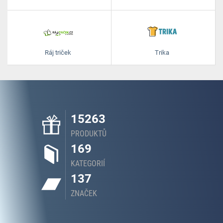
Ráj triček
Trika
15263
PRODUKTŮ
169
KATEGORIÍ
137
ZNAČEK