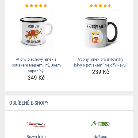
Vtipný plechový hrnek s
Vtipný hrnek pro milovníky
potiskem Nejsem líný. Jsem
kávy s potiskem "Nejdřív kávu"
239 Kč
superlíný!
349 Kč
OBLÍBENÉ E-SHOPY
Bezva triko
NaBoso