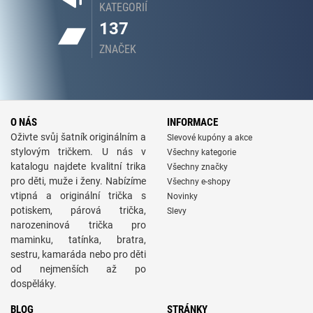
KATEGORIÍ
137
ZNAČEK
O NÁS
INFORMACE
Oživte svůj šatník originálním a
Slevové kupóny a akce
stylovým tričkem. U nás v
Všechny kategorie
katalogu najdete kvalitní trika
Všechny značky
pro děti, muže i ženy. Nabízíme
Všechny e-shopy
vtipná a originální trička s
Novinky
potiskem, párová trička,
Slevy
narozeninová trička pro
maminku, tatínka, bratra,
sestru, kamaráda nebo pro děti
od nejmenších až po
dospěláky.
BLOG
STRÁNKY