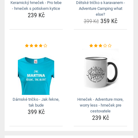
Keramický hrneček - Pro tebe
Dětské tričko s karavanem -
- hrneček s potiskem kytice
Adventure Camping what
239 Kč
else?
359 Kč
399 Kč
Dámské tričko - Jak řekne,
Hrneček - Adventure more,
tak bude
worry less - hrneček pre
399 Kč
cestovatele
239 Kč