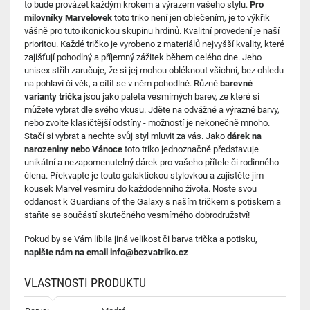
to bude provázet každým krokem a výrazem vašeho stylu.
Pro
milovníky Marvelovek
toto triko není jen oblečením, je to výkřik
vášně pro tuto ikonickou skupinu hrdinů. Kvalitní provedení je naší
prioritou. Každé tričko je vyrobeno z materiálů nejvyšší kvality, které
zajišťují pohodlný a příjemný zážitek během celého dne. Jeho
unisex střih zaručuje, že si jej mohou obléknout všichni, bez ohledu
na pohlaví či věk, a cítit se v něm pohodlně. Různé
barevné
varianty trička
jsou jako paleta vesmírných barev, ze které si
můžete vybrat dle svého vkusu. Jděte na odvážné a výrazné barvy,
nebo zvolte klasičtější odstíny - možností je nekonečně mnoho.
Stačí si vybrat a nechte svůj styl mluvit za vás. Jako
dárek na
narozeniny nebo Vánoce
toto triko jednoznačně představuje
unikátní a nezapomenutelný dárek pro vašeho přítele či rodinného
člena. Překvapte je touto galaktickou stylovkou a zajistěte jim
kousek Marvel vesmíru do každodenního života. Noste svou
oddanost k Guardians of the Galaxy s naším tričkem s potiskem a
staňte se součástí skutečného vesmírného dobrodružství!
Pokud by se Vám líbila jiná velikost či barva trička a potisku,
napište nám na email info@bezvatriko.cz
VLASTNOSTI PRODUKTU