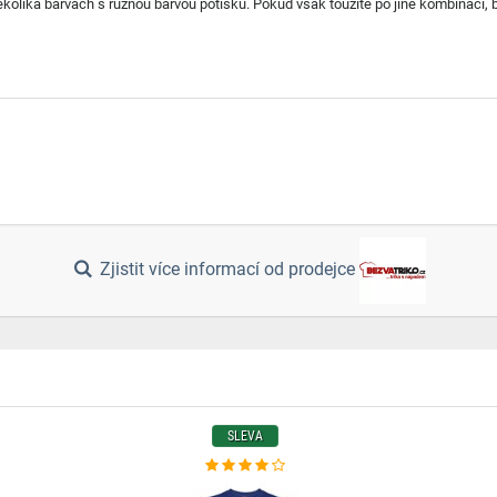
lika barvách s různou barvou potisku. Pokud však toužíte po jiné kombinaci, ba
Zjistit více informací od prodejce
SLEVA