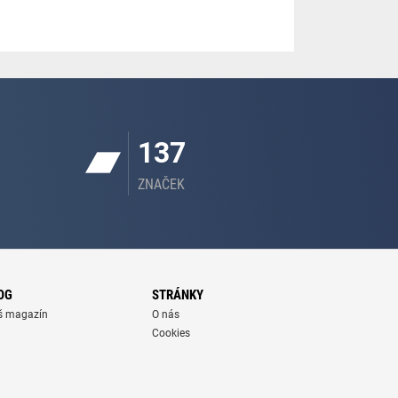
137
ZNAČEK
OG
STRÁNKY
š magazín
O nás
Cookies