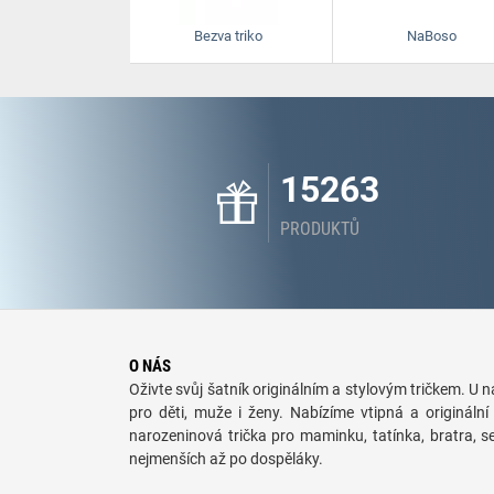
Bezva triko
NaBoso
15263
PRODUKTŮ
O NÁS
Oživte svůj šatník originálním a stylovým tričkem. U ná
pro děti, muže i ženy. Nabízíme vtipná a originální 
narozeninová trička pro maminku, tatínka, bratra, 
nejmenších až po dospěláky.