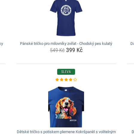
ky
Pánské tričko pro milovníky zvířat - Chodský pes kulatý
Dá
399 Kč
549 Kč
SLEVA
Dětské tričko s potiskem plemene Kokršpaněl s volitelným
D