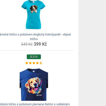
mské tričko s potiskem Anglický Kokršpaněl - vtipné
tričko
399 Kč
549 Kč
SLEVA
ětské tričko s potiskem plemene Retrívr s volitelným