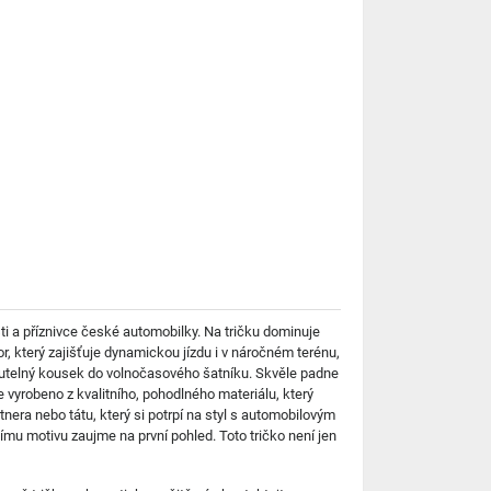
i a příznivce české automobilky. Na tričku dominuje
, který zajišťuje dynamickou jízdu i v náročném terénu,
édnutelný kousek do volnočasového šatníku. Skvěle padne
 vyrobeno z kvalitního, pohodlného materiálu, který
era nebo tátu, který si potrpí na styl s automobilovým
mu motivu zaujme na první pohled. Toto tričko není jen