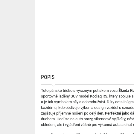
POPIS
Toto pánské tričko s výrazným potiskem vozu
Škoda Ko
sportovně laděný SUV model Kodiaq RS, který spojuje sí
a je tak symbolem síly a dobrodružství. Díky detailní g
každému, kdo obdivuje výkon a design vozidel s označení
zajišťuje příjemné nošení po celý den.
Perfektní jako d
duchem. Hodí se na auto srazy, víkendové vyjížďky, ná
oblečení, ale i vyjádření vášně pro výkonná auta a chuť