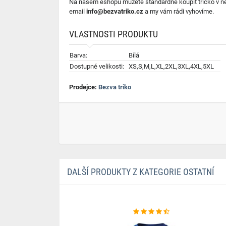
Na našem eshopu můžete standardně koupit tričko v něko
email
info@bezvatriko.cz
a my vám rádi vyhovíme.
VLASTNOSTI PRODUKTU
Barva:
Bílá
Dostupné velikosti:
XS,S,M,L,XL,2XL,3XL,4XL,5XL
Prodejce:
Bezva triko
DALŠÍ PRODUKTY Z KATEGORIE OSTATNÍ