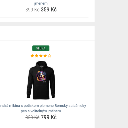
jménem
359 Kč
399 Kč
SLEVA
nská mikina s potiskem plemene Bernský salašnícky
pes s volitelným jménem
799 Kč
859 Kč