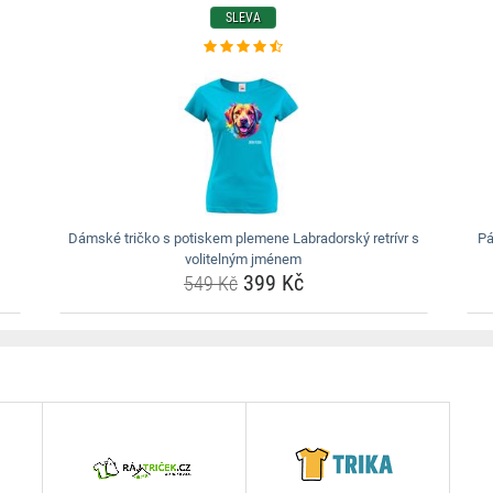
SLEVA
Dámské tričko s potiskem plemene Labradorský retrívr s
Pá
volitelným jménem
399 Kč
549 Kč