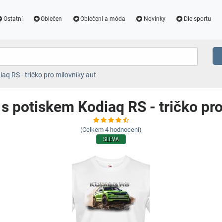
Ostatní
Oblečen
Oblečení a móda
Novinky
Dle sportu
aq RS - tričko pro milovníky aut
 s potiskem Kodiaq RS - tričko pro
(Celkem
4
hodnocení)
SLEVA