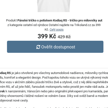
Produkt
Pánské tričko s potiskem Kodiaq RS - tričko pro milovníky aut
z kategorie ostatní od výrobce Ostatní najdete na Trikoland.cz za 399
Kč.
Celý popis
399 Kč
429 Kč
Ověřit dostupnost
diaq RS
je jako stvořené pro všechny automobilové nadšence, milovníky rychlost
lu, komfort a elegantní design. Pod kapotou tohoto vozu se ukrývá výkonný motor
rafice vozu v akčním záběru působí tričko živě a stylově, což z něj dělá nepřehl
m RS, ať už jste řidič, fanoušek motorsportu nebo prostě jen máte rádi auta. Je
árek
k narozeninám, Vánocům nebo jako originální překvapení pro kamaráda, partn
vštěvy showroomů i běžné nošení ve volném čase. Díky své svěží barvě a moderní
 objevovat nové cesty.