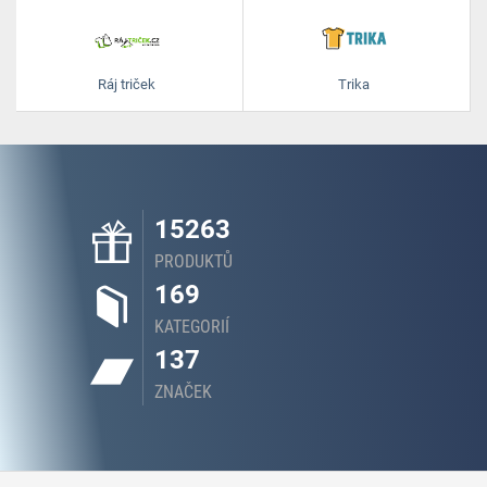
Ráj triček
Trika
15263
PRODUKTŮ
169
KATEGORIÍ
137
ZNAČEK