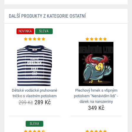
DALŠÍ PRODUKTY Z KATEGORIE OSTATNÍ
NOVINKA
SLEVA
Dětské vodácké pruhované
Plechový hrnek s vtipným
tričko s vlastním potiskem
potiskem "Nenávidím lidi" -
289 Kč
299 Kč
dárek na narozeniny
349 Kč
SLEVA