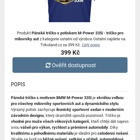
Produkt
Pánské tričko s potiskem M-Power 335i - tričko pro
milovníky aut
z kategorie ostatní od výrobce Ostatní najdete na
Trikoland.cz za 399 Kč.
Celý popis
399 Kč
Ověřit dostupnost
POPIS
Pánské tričko s motivem BMW M-Power 335i
je
skvělou volbou
pro všechny milovníky sportovních aut a dynamického stylu
.
Výrazný potisk zachycuje
ikonický sportovní sedan v moderním
závodním designu
, který okamžitě upoutá pozornost. Tričko je
vhodné pro muže všech věkových kategorií
, kteří chtějí dát najevo
svou
vášeň pro výkon, rychlost a prémiové automobily
. Díky
kvalitnímu a pohodlnému materiálu
je ideální pro
celodenní nošení
.
Skvěle se hodí na
běžné nošení, setkání s přáteli, automobilové