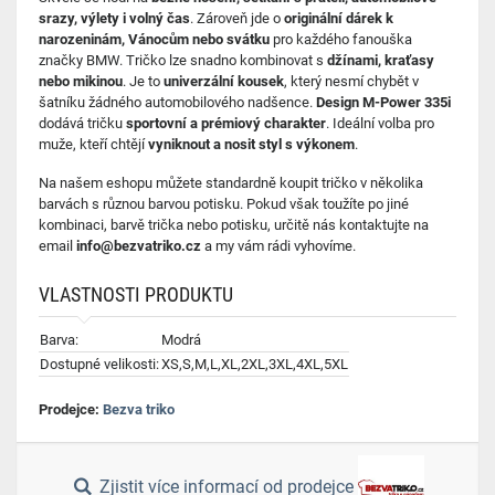
srazy, výlety i volný čas
. Zároveň jde o
originální dárek k
narozeninám, Vánocům nebo svátku
pro každého fanouška
značky BMW. Tričko lze snadno kombinovat s
džínami, kraťasy
nebo mikinou
. Je to
univerzální kousek
, který nesmí chybět v
šatníku žádného automobilového nadšence.
Design M-Power 335i
dodává tričku
sportovní a prémiový charakter
. Ideální volba pro
muže, kteří chtějí
vyniknout a nosit styl s výkonem
.
Na našem eshopu můžete standardně koupit tričko v několika
barvách s různou barvou potisku. Pokud však toužíte po jiné
kombinaci, barvě trička nebo potisku, určitě nás kontaktujte na
email
info@bezvatriko.cz
a my vám rádi vyhovíme.
VLASTNOSTI PRODUKTU
Barva:
Modrá
Dostupné velikosti:
XS,S,M,L,XL,2XL,3XL,4XL,5XL
Prodejce:
Bezva triko
Zjistit více informací od prodejce