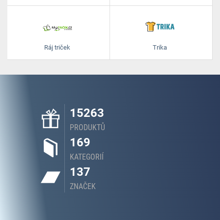
Ráj triček
Trika
15263
PRODUKTŮ
169
KATEGORIÍ
137
ZNAČEK