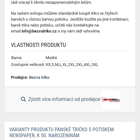
rádi vracejí k těmto nezapomenutelným letům.
Na našem eshopu můžete standardně koupit triko ve čtyřech
barvách s různou barvou potisku.
Jestliže toužíte po jiné kombinaci
,
barvě trika nebo potisku, určitě nás kontaktujte na
email
info@bezvatriko.cz
a my vám rádi vyhovíme.
VLASTNOSTI PRODUKTU
Barva:
Modrá
Dostupné velikosti:
XS,S,M,L,XL,2XL,3XL,4XL,5XL
Prodejce:
Bezva triko
Zjistit více informací od prodejce
VARIANTY PRODUKTU PÁNSKÉ TRIČKO S POTISKEM
NEWSPAPER, K 50. NAROZENINÁM