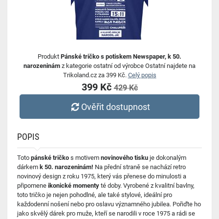
Produkt
Pánské tričko s potiskem Newspaper, k 50.
narozeninám
z kategorie ostatní od výrobce Ostatní najdete na
Trikoland.cz za 399 Kč.
Celý popis
399 Kč
429 Kč
Ověřit dostupnost
POPIS
Toto
pánské tričko
s motivem
novinového tisku
je dokonalým
dárkem
k 50. narozeninám!
Na přední straně se nachází retro
novinový design z roku 1975, který vás přenese do minulosti a
připomene
ikonické momenty
té doby. Vyrobené z kvalitní bavlny,
toto tričko je nejen pohodlné, ale také stylové, ideální pro
každodenní nošení nebo pro oslavu významného jubilea. Pořiďte ho
jako skvělý dárek pro muže, kteří se narodili v roce 1975 a rádi se