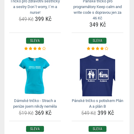
Tričko pro zdravotní sestřičky
Pánské tričko pro
a sestry Don´t worry, I´m a
programátory Keep calm and
nurse!
write code s dopravou jen za
399 Kč
549 Kč
46 Kč
349 Kč
SLEVA
SLEVA
Dámské tričko - Strach a
Pánské tričko s potiskem Plán
peníze jsem nikdy neměla
A a plán B
369 Kč
399 Kč
519 Kč
549 Kč
SLEVA
SLEVA