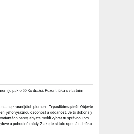
m je pak o 50 Kč dražší. Pozor trička s vlastním
ch a nejkrásnějších plemen -
Trpasličímu pinči
. Objevte
ocení jeho výraznou osobnost a oddanost. Je to dokonalý
h variantách barev, abyste mohli vybrat tu správnou pro
ylové a pohodlné módy. Získejte si toto speciální tričko