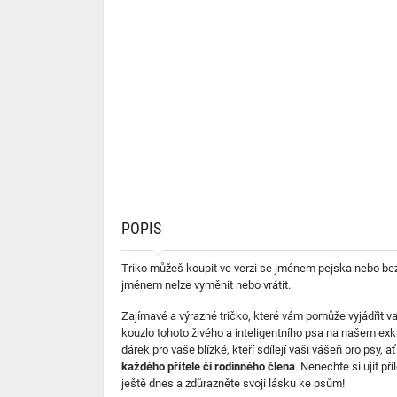
POPIS
Triko můžeš koupit ve verzi se jménem pejska nebo bez
jménem nelze vyměnit nebo vrátit.
Zajímavé a výrazné tričko, které vám pomůže vyjádřit v
kouzlo tohoto živého a inteligentního psa na našem ex
dárek pro vaše blízké, kteří sdílejí vaši vášeň pro psy, 
každého přítele či rodinného člena
. Nenechte si ujít p
ještě dnes a zdůrazněte svoji lásku ke psům!