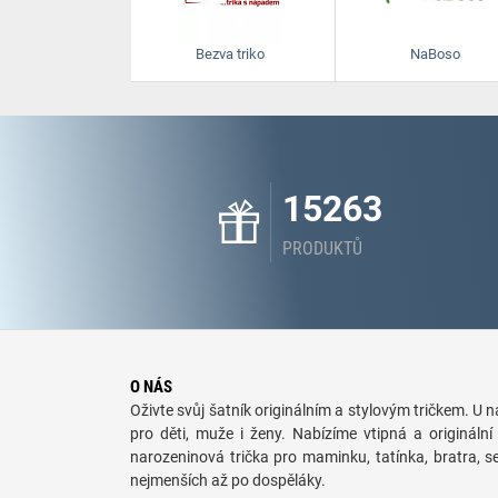
Bezva triko
NaBoso
15263
PRODUKTŮ
O NÁS
Oživte svůj šatník originálním a stylovým tričkem. U ná
pro děti, muže i ženy. Nabízíme vtipná a originální 
narozeninová trička pro maminku, tatínka, bratra, 
nejmenších až po dospěláky.