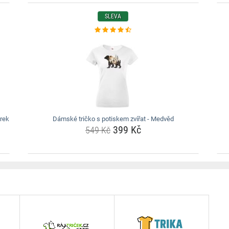
SLEVA
árek
Dámské tričko s potiskem zvířat - Medvěd
399 Kč
549 Kč