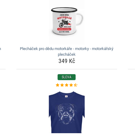
m
Plecháček pro dědu motorkáře - motorky - motorkářský
plecháček
349 Kč
SLEVA