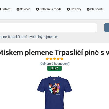
Ostatní
Oblečen
Oblečení a móda
Novinky
Dle sportu
mene Trpasličí pinč s volitelným jménem
otiskem plemene Trpasličí pinč s
(Celkem
2
hodnocení)
SLEVA