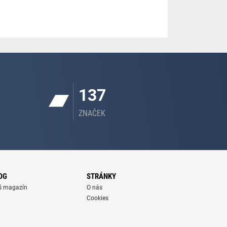
137
ZNAČEK
OG
STRÁNKY
š magazín
O nás
Cookies