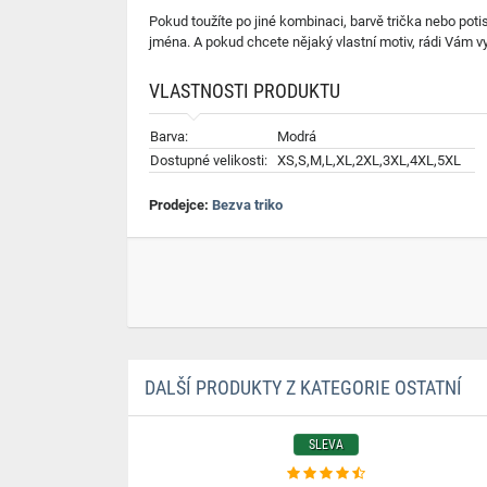
Pokud toužíte po jiné kombinaci, barvě trička nebo poti
jména. A pokud chcete nějaký vlastní motiv, rádi Vám 
VLASTNOSTI PRODUKTU
Barva:
Modrá
Dostupné velikosti:
XS,S,M,L,XL,2XL,3XL,4XL,5XL
Prodejce:
Bezva triko
DALŠÍ PRODUKTY Z KATEGORIE OSTATNÍ
SLEVA