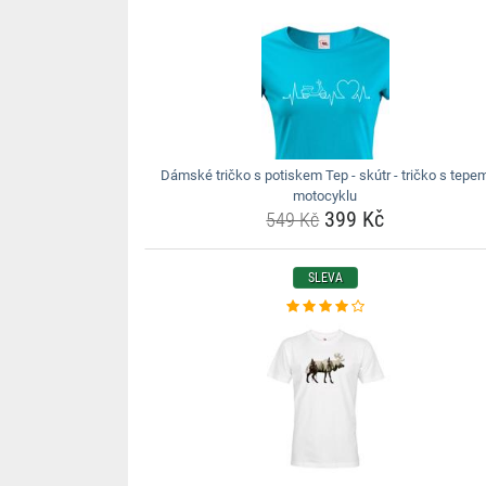
Dámské tričko s potiskem Tep - skútr - tričko s tepe
motocyklu
399 Kč
549 Kč
SLEVA