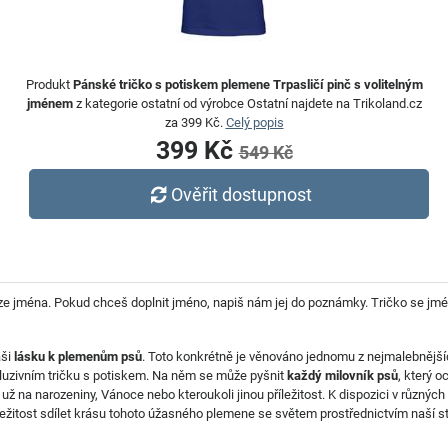
Produkt
Pánské tričko s potiskem plemene Trpasličí pinč s volitelným
jménem
z kategorie ostatní od výrobce Ostatní najdete na Trikoland.cz
za 399 Kč.
Celý popis
399 Kč
549 Kč
Ověřit dostupnost
e jména. Pokud chceš doplnit jméno, napiš nám jej do poznámky. Tričko se jméne
aši
lásku k plemenům psů
. Toto konkrétně je věnováno jednomu z nejmalebnější
kluzivním tričku s potiskem. Na něm se může pyšnit
každý milovník psů
, který 
ať už na narozeniny, Vánoce nebo kteroukoli jinou příležitost. K dispozici v různýc
říležitost sdílet krásu tohoto úžasného plemene se světem prostřednictvím naší st