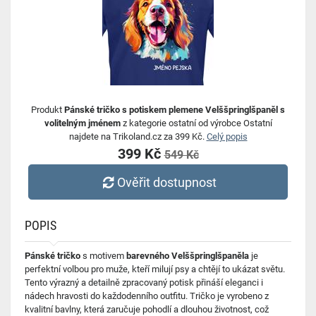
Produkt
Pánské tričko s potiskem plemene Velššpringlšpaněl s
volitelným jménem
z kategorie ostatní od výrobce Ostatní
najdete na Trikoland.cz za 399 Kč.
Celý popis
399 Kč
549 Kč
Ověřit dostupnost
POPIS
Pánské tričko
s motivem
barevného Velššpringlšpaněla
je
perfektní volbou pro muže, kteří milují psy a chtějí to ukázat světu.
Tento výrazný a detailně zpracovaný potisk přináší eleganci i
nádech hravosti do každodenního outfitu. Tričko je vyrobeno z
kvalitní bavlny, která zaručuje pohodlí a dlouhou životnost, což