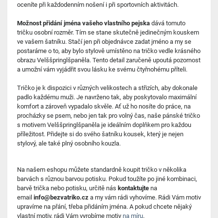
oceníte při každodenním nošení i při sportovních aktivitách.
Možnost přidání jména vašeho vlastního pejska
dává tomuto
tričku osobní rozměr. Tím se stane skutečně jedinečným kouskem
ve vašem šatníku. Stačí jen při objednávce zadat jméno a my se
postaráme o to, aby bylo stylově umístěno na tričko vedle krásného
obrazu Velššpringlšpaněla. Tento detail zaručeně upoutá pozornost
a umožní vám vyjádřit svou lásku ke svému čtyřnohému příteli.
Tričko je k dispozici v různých velikostech a střizích, aby dokonale
padlo každému muži. Je navrženo tak, aby poskytovalo maximální
komfort a zároveň vypadalo skvěle. Ať už ho nosíte do práce, na
procházky se psem, nebo jen tak pro volný čas, naše pánské tričko
s motivem Velššpringlšpaněla je ideálním doplňkem pro každou
příležitost. Přidejte si do svého šatníku kousek, který je nejen
stylový, ale také plný osobního kouzla.
Na našem eshopu můžete standardně koupit tričko v několika
barvách s různou barvou potisku. Pokud toužíte po jiné kombinaci,
barvě trička nebo potisku, určitě nás
kontaktujte
na
email
info@bezvatriko.cz
a my vám rádi vyhovíme. Rádi Vám motiv
upravíme na přání, třeba přidáním jména. A pokud chcete nějaký
vlastní motiv, rádi Vám vyrobíme motiv
na míru
.