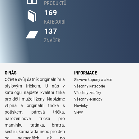
PRODUKTŮ
169
KATEGORIÍ
137
ZNAČEK
O NÁS
INFORMACE
Oživte svůj šatník originálním a
Slevové kupóny a akce
stylovým tričkem. U nás v
Všechny kategorie
katalogu najdete kvalitní trika
Všechny značky
pro děti, muže i ženy. Nabízíme
Všechny e-shopy
vtipná a originální trička s
Novinky
potiskem, párová trička,
Slevy
narozeninová trička pro
maminku, tatínka, bratra,
sestru, kamaráda nebo pro děti
od nejmenších až po