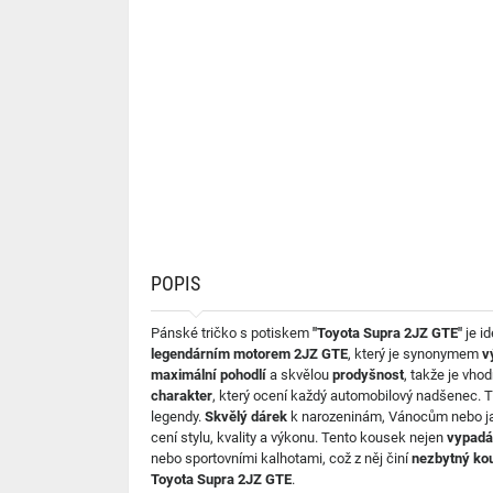
POPIS
Pánské tričko s potiskem
"Toyota Supra 2JZ GTE"
je i
legendárním motorem 2JZ GTE
, který je synonymem
v
maximální pohodlí
a skvělou
prodyšnost
, takže je vho
charakter
, který ocení každý automobilový nadšenec. 
legendy.
Skvělý dárek
k narozeninám, Vánocům nebo jak
cení stylu, kvality a výkonu. Tento kousek nejen
vypadá
nebo sportovními kalhotami, což z něj činí
nezbytný ko
Toyota Supra 2JZ GTE
.