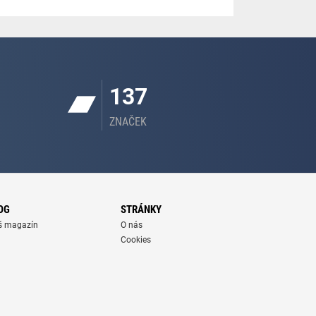
137
ZNAČEK
OG
STRÁNKY
š magazín
O nás
Cookies