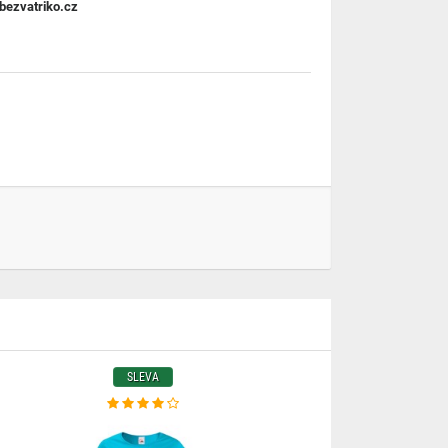
bezvatriko.cz
SLEVA