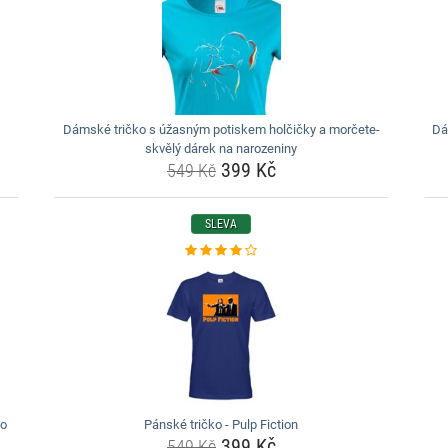
Dámské tričko s úžasným potiskem holčičky a morčete-
Dá
skvělý dárek na narozeniny
399 Kč
549 Kč
SLEVA
ko
Pánské tričko - Pulp Fiction
399 Kč
549 Kč