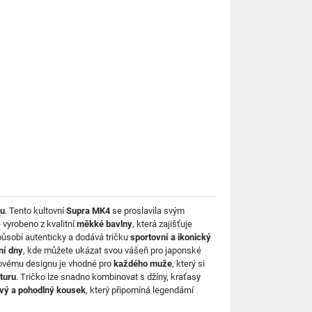
gu
. Tento kultovní
Supra MK4
se proslavila svým
e vyrobeno z kvalitní
měkké bavlny
, která zajišťuje
ůsobí autenticky a dodává tričku
sportovní a ikonický
ní dny
, kde můžete ukázat svou vášeň pro japonské
sovému designu je vhodné pro
každého muže
, který si
turu
. Tričko lze snadno kombinovat s džíny, kraťasy
ový a pohodlný kousek
, který připomíná legendární