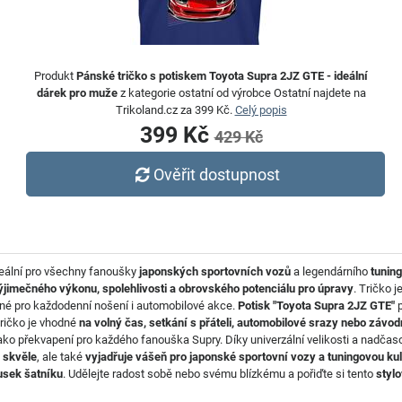
Produkt
Pánské tričko s potiskem Toyota Supra 2JZ GTE - ideální
dárek pro muže
z kategorie ostatní od výrobce Ostatní najdete na
Trikoland.cz za 399 Kč.
Celý popis
399 Kč
429 Kč
Ověřit dostupnost
deální pro všechny fanoušky
japonských sportovních vozů
a legendárního
tunin
ýjimečného výkonu, spolehlivosti a obrovského potenciálu pro úpravy
. Tričko j
dné pro každodenní nošení i automobilové akce.
Potisk "Toyota Supra 2JZ GTE"
p
Tričko je vhodné
na volný čas, setkání s přáteli, automobilové srazy nebo závod
o překvapení pro každého fanouška Supry. Díky univerzální velikosti a nadča
 skvěle
, ale také
vyjadřuje vášeň pro japonské sportovní vozy a tuningovou kul
usek šatníku
. Udělejte radost sobě nebo svému blízkému a pořiďte si tento
styl