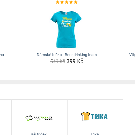
ená
Dámské tričko - Beer drinking team
Vti
399 Kč
549 Kč
Ráj triček
Trika