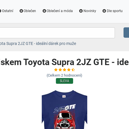
Ostatní
Oblečen
Oblečení a móda
Novinky
Dle sportu
ota Supra 2JZ GTE - ideální dárek pro muže
tiskem Toyota Supra 2JZ GTE - ide
(Celkem
2
hodnocení)
SLEVA