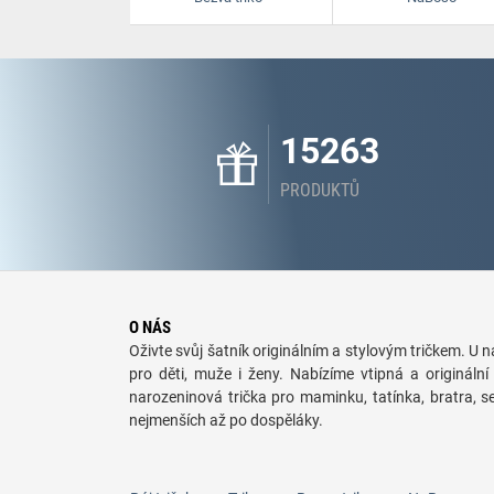
15263
PRODUKTŮ
O NÁS
Oživte svůj šatník originálním a stylovým tričkem. U ná
pro děti, muže i ženy. Nabízíme vtipná a originální 
narozeninová trička pro maminku, tatínka, bratra, 
nejmenších až po dospěláky.