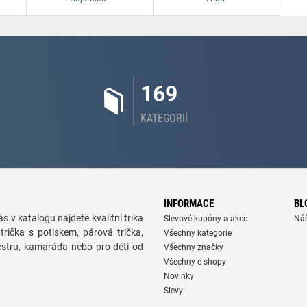
169
KATEGORIÍ
INFORMACE
BL
s v katalogu najdete kvalitní trika
Slevové kupóny a akce
Ná
trička s potiskem, párová trička,
Všechny kategorie
sestru, kamaráda nebo pro děti od
Všechny značky
Všechny e-shopy
Novinky
Slevy