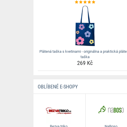
Plátená taška s kvetinami - originálna a praktická plát
taška
269 Kč
OBLÍBENÉ E-SHOPY
Bezva triko
NaBoso