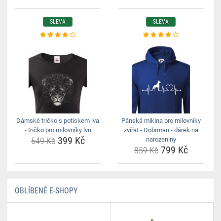
SLEVA
SLEVA
Dámské tričko s potiskem lva
Pánská mikina pro milovníky
- tričko pro milovníky lvů
zvířat - Dobrman - dárek na
399 Kč
549 Kč
narozeniny
799 Kč
859 Kč
OBLÍBENÉ E-SHOPY