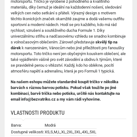
motorsportu. Tričko je vyrobené z pohodlného a kvalitního
materiálu, díky čemuž je ideální na každodenní nošení, sledování
velkých cen nebo setkání s přáteli. Výrazný design s motivem
těchto ikonických značek okamžitě zaujme a dodá vašemu outfitu
sportovní a moderní nádech. Hodí se pro každého, kdo má rád
rychlost, vzrušení a soutěživého ducha Formule 1. Díky
univerzálnímu střihu a nadčasovému vzhledu se snadno kombinuje
s volnočasovým oblečením. Zároveň představuje
skvělý tip na
dárek
k narozeninám, Vánocům nebo jiné příležitosti pro fanoušky
motorsportu. Toto tričko není jen obyčejným kouskem oblečení, ale
také vyjádřením vášně pro svět závodění a obdivu k týmům, které
se pravidelně perou o vítězství. Každý, kdo ho oblékne, pocítí
atmosféru napětí a adrenalinu, která je pro Formuli 1 typická.
Na našem eshopu můžete standardně koupit tričko v několika
barvách s různou barvou potisku. Pokud však toužíte po jiné
kombinaci, barvě trička nebo potisku, určitě nás kontaktujte na
email info@bezvatriko.cz a my vám rádi vyhovíme.
VLASTNOSTI PRODUKTU
Barva:
Modrá
Dostupné velikosti:
XS,S,M,L,XL,2XL,3XL,4XL,5XL