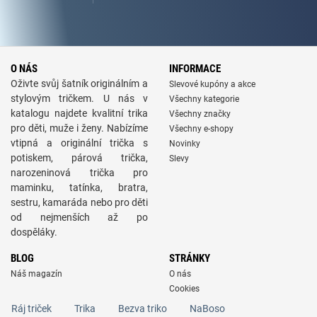
O NÁS
INFORMACE
Oživte svůj šatník originálním a
Slevové kupóny a akce
stylovým tričkem. U nás v
Všechny kategorie
katalogu najdete kvalitní trika
Všechny značky
pro děti, muže i ženy. Nabízíme
Všechny e-shopy
vtipná a originální trička s
Novinky
potiskem, párová trička,
Slevy
narozeninová trička pro
maminku, tatínka, bratra,
sestru, kamaráda nebo pro děti
od nejmenších až po
dospěláky.
BLOG
STRÁNKY
Náš magazín
O nás
Cookies
Ráj triček
Trika
Bezva triko
NaBoso