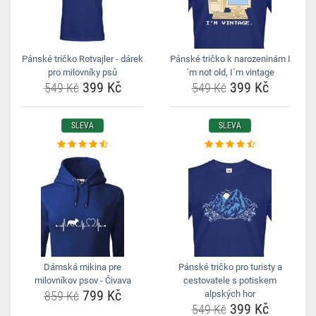
Pánské tričko Rotvajler - dárek
Pánské tričko k narozeninám I
pro milovníky psů
´m not old, I´m vintage
399 Kč
399 Kč
549 Kč
549 Kč
SLEVA
SLEVA
Dámská mikina pre
Pánské tričko pro turisty a
milovníkov psov - Čivava
cestovatele s potiskem
799 Kč
859 Kč
alpských hor
399 Kč
549 Kč