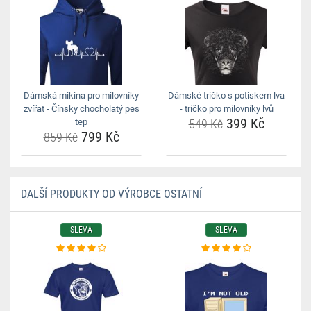
Dámská mikina pro milovníky
Dámské tričko s potiskem lva
zvířat - Čínsky chocholatý pes
- tričko pro milovníky lvů
399 Kč
tep
549 Kč
799 Kč
859 Kč
DALŠÍ PRODUKTY OD VÝROBCE OSTATNÍ
SLEVA
SLEVA