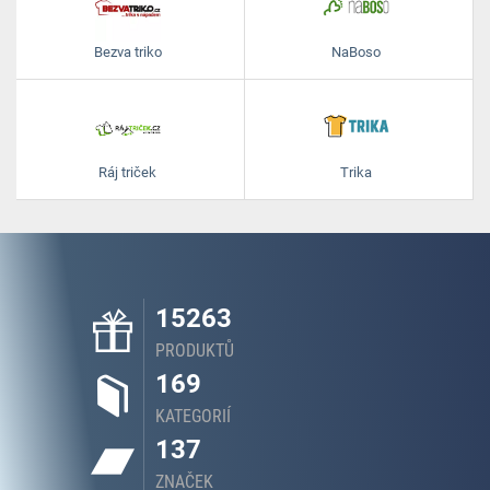
Bezva triko
NaBoso
Ráj triček
Trika
15263
PRODUKTŮ
169
KATEGORIÍ
137
ZNAČEK