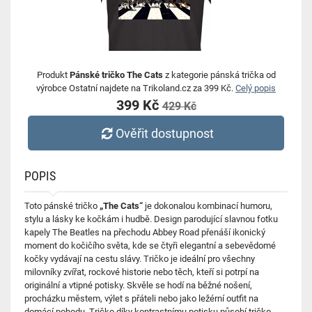
Produkt
Pánské tričko The Cats
z kategorie pánská trička od
výrobce Ostatní najdete na Trikoland.cz za 399 Kč.
Celý popis
399 Kč
429 Kč
Ověřit dostupnost
POPIS
Toto pánské tričko
„The Cats“
je dokonalou kombinací humoru,
stylu a lásky ke kočkám i hudbě. Design parodující slavnou fotku
kapely The Beatles na přechodu Abbey Road přenáší ikonický
moment do kočičího světa, kde se čtyři elegantní a sebevědomé
kočky vydávají na cestu slávy. Tričko je ideální pro všechny
milovníky zvířat, rockové historie nebo těch, kteří si potrpí na
originální a vtipné potisky. Skvěle se hodí na běžné nošení,
procházku městem, výlet s přáteli nebo jako ležérní outfit na
domácí pohodu. Tričko díky kontrastnímu potisku působí tričko