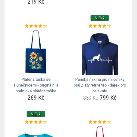
219 Kč
SLEVA
Plátěná taška se
Pánská mikina pro milovníky
slunečnicemi - originální a
psů Zlatý retrívr tep - dárek pro
praktická plátěná taška
pejskaře
269 Kč
799 Kč
859 Kč
SLEVA