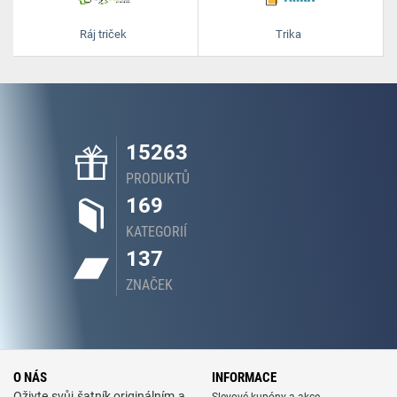
Ráj triček
Trika
15263
PRODUKTŮ
169
KATEGORIÍ
137
ZNAČEK
O NÁS
INFORMACE
Oživte svůj šatník originálním a