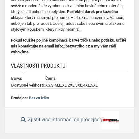
svěže a moderně. Je vyrobeno z kvalitního bavlněného materiálu,
který zajistí pohodlí po celý den.
Perfektní dárek pro každého
chlapa
, který má smysl pro humor – ať už na narozeniny, Vánoce,
nebo jen tak pro radost. Udělej radost sobě nebo svému blízkému
stylovým kouskem, který nikdy neomrzí.
Pokud toužíte po jiné kombinací, barvě trička nebo potisku, určitě
nás kontaktujte na email info@bezvatriko.cz a my vám rádi
vyhovíme.
VLASTNOSTI PRODUKTU
Barva:
Černá
Dostupné velikosti:
XS,S,M,L,XL,2XL,3XL,4XL,5XL
Prodejce:
Bezva triko
Zjistit více informací od prodejce