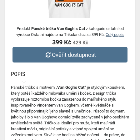
Produkt
Pánské tričko Van Gogh´s Cat
z kategorie ostatní od
výrobce Ostatní najdete na Trikoland.cz za 399 Kč.
Celý popis
399 Kč
429 Kč
Ověřit dostupnost
POPIS
Pánské tričko s motivem
„Van Gogh’s Cat“
je stylovým kouskem,
který potěší každého milovníka umění i koček. Design trička
vyobrazuje roztomilou kočku zasazenou do malířského stylu
inspirovaného Vincentem van Goghem, včetně květináče s
květinou připomínající jeho slavné slunečnice. Působí to dojmem,
jako by šlo o Van Goghovo domácí zvíře zachycené v jeho osobitém
uměleckém světě. Tričko je ideální pro muže, kteří mají rádi
kreativní módu, originální potisky a vtipné spojení umění se
zvířecím motivem. Skvěle se hodí na běžné nošení – do práce, do