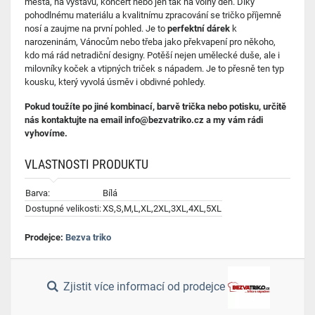
města, na výstavu, koncert nebo jen tak na volný den. Díky
pohodlnému materiálu a kvalitnímu zpracování se tričko příjemně
nosí a zaujme na první pohled. Je to
perfektní dárek
k
narozeninám, Vánocům nebo třeba jako překvapení pro někoho,
kdo má rád netradiční designy. Potěší nejen umělecké duše, ale i
milovníky koček a vtipných triček s nápadem. Je to přesně ten typ
kousku, který vyvolá úsměv i obdivné pohledy.
Pokud toužíte po jiné kombinací, barvě trička nebo potisku, určitě
nás kontaktujte na email info@bezvatriko.cz a my vám rádi
vyhovíme.
VLASTNOSTI PRODUKTU
Barva:
Bílá
Dostupné velikosti:
XS,S,M,L,XL,2XL,3XL,4XL,5XL
Prodejce:
Bezva triko
Zjistit více informací od prodejce