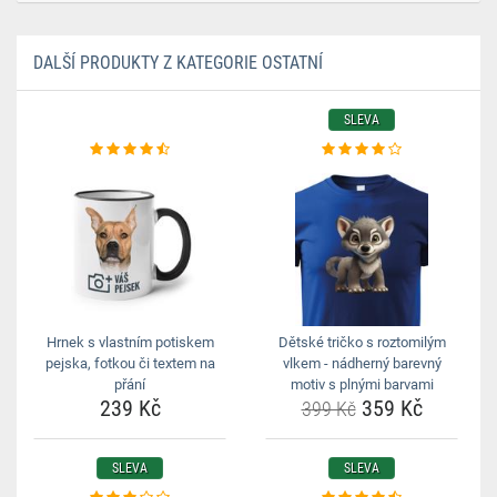
DALŠÍ PRODUKTY Z KATEGORIE OSTATNÍ
SLEVA
Hrnek s vlastním potiskem
Dětské tričko s roztomilým
pejska, fotkou či textem na
vlkem - nádherný barevný
přání
motiv s plnými barvami
239 Kč
359 Kč
399 Kč
SLEVA
SLEVA