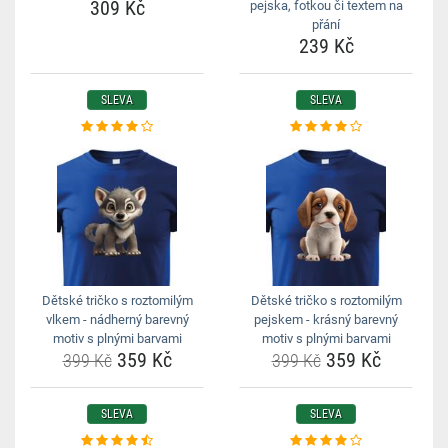
309 Kč
pejska, fotkou či textem na
přání
239 Kč
SLEVA
SLEVA
Dětské tričko s roztomilým
Dětské tričko s roztomilým
vlkem - nádherný barevný
pejskem - krásný barevný
motiv s plnými barvami
motiv s plnými barvami
359 Kč
359 Kč
399 Kč
399 Kč
SLEVA
SLEVA