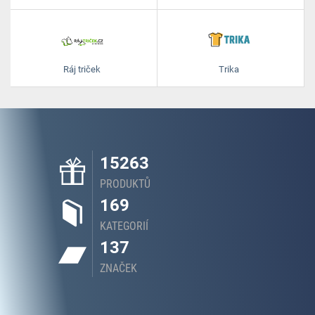
Ráj triček
Trika
15263
PRODUKTŮ
169
KATEGORIÍ
137
ZNAČEK