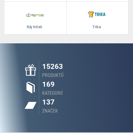
Ráj triček
Trika
15263
PRODUKTŮ
169
KATEGORIÍ
137
ZNAČEK