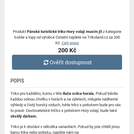
Produkt
Pánské turistické triko Hory volají musím jít
z kategorie
košile a topy od výrobce Ostatní najdete na Trikoland.cz za 200
Kč.
Celý popis
200 Kč
Ověřit dostupnost
POPIS
Triko pro každého, komu v těle
tluče srdce horala.
Pokud trávíte
každou volnou chvilku v horách a na výletech, milujete nádherné
výhledy a čistý horský vzduch, tohle triko s potiskem bude pro vás
to pravé. Cestovatelské tričko s potiskem Hory volají, bude také
skvělý dárkem.
Triko je k dostání v několika variantách. Pokud by jste chtěli jinou
barvu trika nebo potisku, napište nám na