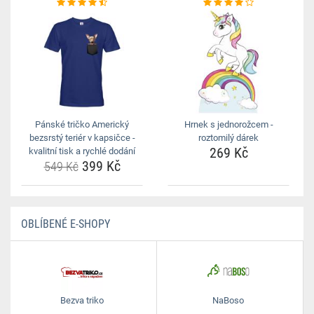
Pánské tričko Americký
Hrnek s jednorožcem -
bezsrstý teriér v kapsičce -
roztomilý dárek
269 Kč
kvalitní tisk a rychlé dodání
399 Kč
549 Kč
OBLÍBENÉ E-SHOPY
Bezva triko
NaBoso