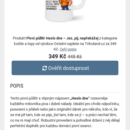
Produkt
Pivní půllitr Heslo dne – Jez, pij, nepřekážej
z kategorie
košile a topy od výrobce Ostatní najdete na Trikoland.cz za 349
Kč.
Celý popis
349 Kč
445 Kč
Ověřit dostupnost
POPIS
Tento pivní půllitr s vtipným nápisem
„Heslo dne“
rozesměje
každého milovníka piva i dobré nálady. Ideální pro chvíle odpočinku,
posezení s přáteli nebo jako originální dárek pro někoho, kdo ví, že
se má pít tam, kde se pije, jíst tam, kde se jí – a práci nechat těm,
co na ni mají chuť. Robustní provedení a pohodlné držení z něj dělají
perfektní doplněk pro každou domácí pivní seanci.