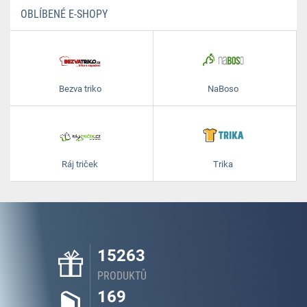
OBLÍBENÉ E-SHOPY
Bezva triko
NaBoso
Ráj triček
Trika
15263
PRODUKTŮ
169