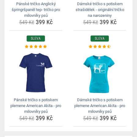
Pánské tričko Anglický
Dámské tričko s potiskem
špringršpaněl tep- tričko pro
strašidélek - originální tričko
milovníky psů
na narozeniny
399 Kč
399 Kč
549 Kč
549 Kč
SLEVA
SLEVA
Pánské tričko s potiskem
Dámské tričko s potiskem
plemene American Akita - pro
plemene American Akita - pro
milovníky psů
milovníky psů
399 Kč
399 Kč
549 Kč
549 Kč