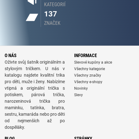
KATEGORIÍ
137
ZNAČEK
O NÁS
INFORMACE
Oživte svůj šatník originálním a
Slevové kupóny a akce
stylovým tričkem. U nás v
Všechny kategorie
katalogu najdete kvalitní trika
Všechny značky
pro děti, muže i ženy. Nabízíme
Všechny e-shopy
vtipná a originální trička s
Novinky
potiskem, párová trička,
Slevy
narozeninová trička pro
maminku, tatínka, bratra,
sestru, kamaráda nebo pro děti
od nejmenších až po
dospěláky.
BLOG
STRÁNKY