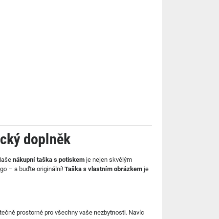
ický doplněk
 Naše
nákupní taška s potiskem
je nejen skvělým
o – a buďte originální!
Taška s vlastním obrázkem
je
atečně prostorné pro všechny vaše nezbytnosti. Navíc