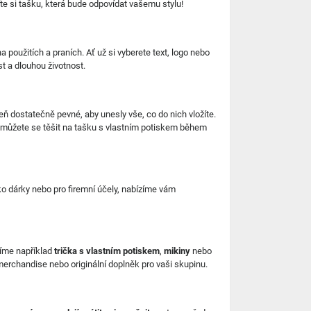
te si tašku, která bude odpovídat vašemu stylu!
 použitích a praních. Ať už si vyberete text, logo nebo
st a dlouhou životnost.
veň dostatečně pevné, aby unesly vše, co do nich vložíte.
 můžete se těšit na tašku s vlastním potiskem během
ko dárky nebo pro firemní účely, nabízíme vám
zíme například
trička s vlastním potiskem
,
mikiny
nebo
 merchandise nebo originální doplněk pro vaši skupinu.