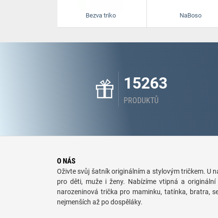
Bezva triko
NaBoso
15263
PRODUKTŮ
O NÁS
Oživte svůj šatník originálním a stylovým tričkem. U ná
pro děti, muže i ženy. Nabízíme vtipná a originální 
narozeninová trička pro maminku, tatínka, bratra, 
nejmenších až po dospěláky.