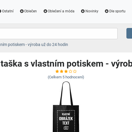
Ostatní
Oblečen
Oblečení a móda
Novinky
Dle sportu
tním potiskem - výroba už do 24 hodin
taška s vlastním potiskem - výro
(Celkem
5
hodnocení)