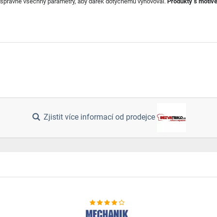
 správně všechny parametry, aby dárek dotyčnému vyhovoval.
Produkty s motive
Zjistit více informací od prodejce