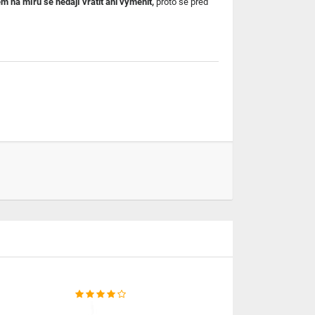
m na míru se nedají vrátit ani vyměnit,
proto se před