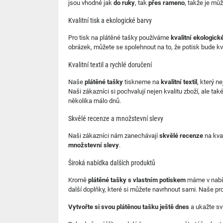
jsou vhodné jak
do ruky
, tak
přes rameno
, takže je můž
Kvalitní tisk a ekologické barvy
Pro tisk na plátěné tašky používáme
kvalitní ekologick
obrázek, můžete se spolehnout na to, že potisk bude kval
Kvalitní textil a rychlé doručení
Naše
plátěné tašky
tiskneme na
kvalitní textil
, který n
Naši zákazníci si pochvalují nejen kvalitu zboží, ale tak
několika málo dnů.
Skvělé recenze a množstevní slevy
Naši zákazníci nám zanechávají
skvělé recenze
na kval
množstevní slevy
.
Široká nabídka dalších produktů
Kromě
plátěné tašky s vlastním potiskem
máme v nabíd
další doplňky, které si můžete navrhnout sami. Naše pro
Vytvořte si svou plátěnou tašku ještě dnes
a ukažte svů