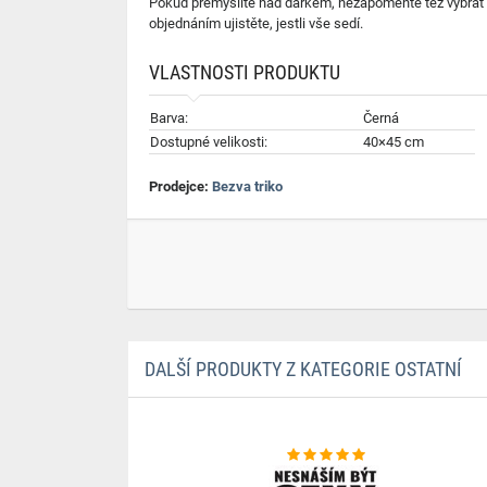
Pokud přemýšlíte nad dárkem, nezapomeňte též vybrat
objednáním ujistěte, jestli vše sedí.
VLASTNOSTI PRODUKTU
Barva:
Černá
Dostupné velikosti:
40×45 cm
Prodejce:
Bezva triko
DALŠÍ PRODUKTY Z KATEGORIE OSTATNÍ