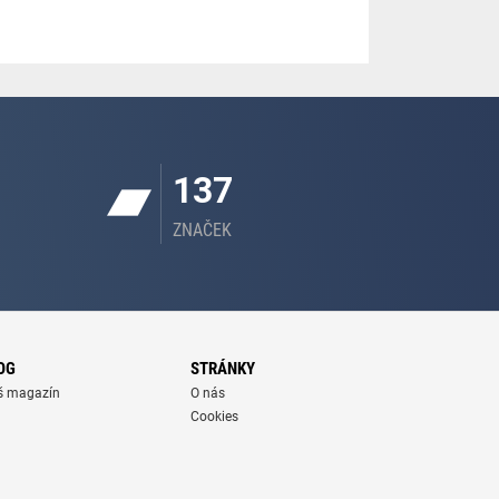
137
ZNAČEK
OG
STRÁNKY
š magazín
O nás
Cookies