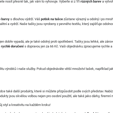
ete nosit přesně tak, jak vám to vyhovuje. Vyberte si z
11 různých barev
a vytvoř
é barvy
s dlouhou výdrží. Váš
potisk na tašce
zůstane výrazný a odolný i po mnoha
itní a vydrží. Naše tašky jsou vyrobeny z pevného textilu, který zajišťuje odolno
ejen dobře vypadá, ale je také odolný proti opotřebení. Tašky jsou lehké, ale záro
é
rychlé doručení
s dopravou jen za 66 Kč. Vaši objednávku zpracujeme rychle a
itu výrobků i naše služby. Pokud objednáváte větší množství tašek, například ja
ce také další produkty, které si můžete přizpůsobit podle svých představ. Nabí
dukty jsou skvělou volbou nejen pro osobní použití, ale také jako dárky, firemní
j styl a kreativitu na každém kroku!