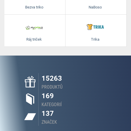
Bezva triko
NaBoso
Ráj triček
Trika
15263
PRODUKTŮ
169
KATEGORIÍ
137
ZNAČEK