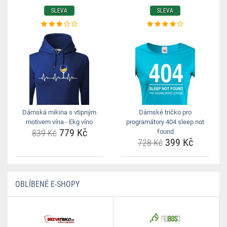
SLEVA
SLEVA
Dámská mikina s vtipným
Dámské tričko pro
motivem vína - Ekg víno
programátory 404 sleep not
779 Kč
839 Kč
found
399 Kč
728 Kč
OBLÍBENÉ E-SHOPY