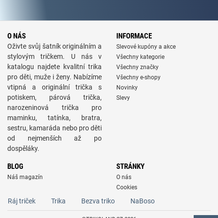
O NÁS
INFORMACE
Oživte svůj šatník originálním a
Slevové kupóny a akce
stylovým tričkem. U nás v
Všechny kategorie
katalogu najdete kvalitní trika
Všechny značky
pro děti, muže i ženy. Nabízíme
Všechny e-shopy
vtipná a originální trička s
Novinky
potiskem, párová trička,
Slevy
narozeninová trička pro
maminku, tatínka, bratra,
sestru, kamaráda nebo pro děti
od nejmenších až po
dospěláky.
BLOG
STRÁNKY
Náš magazín
O nás
Cookies
Ráj triček
Trika
Bezva triko
NaBoso