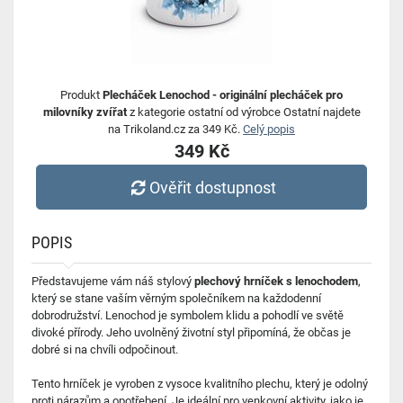
Produkt
Plecháček Lenochod - originální plecháček pro
milovníky zvířat
z kategorie ostatní od výrobce Ostatní najdete
na Trikoland.cz za 349 Kč.
Celý popis
349 Kč
Ověřit dostupnost
POPIS
Představujeme vám náš stylový
plechový hrníček s lenochodem
,
který se stane vaším věrným společníkem na každodenní
dobrodružství. Lenochod je symbolem klidu a pohodlí ve světě
divoké přírody. Jeho uvolněný životní styl připomíná, že občas je
dobré si na chvíli odpočinout.
Tento hrníček je vyroben z vysoce kvalitního plechu, který je odolný
proti nárazům a opotřebení. Je ideální pro venkovní aktivity, jako je