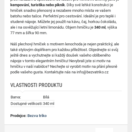
kempování, turistika nebo piknik
. Díky své lehké konstrukci je
hrníček snadno přenosný a nezabere mnoho místa ve vašem
batohu nebo tašce. Perfektní pro cestování. Ideální je pro teplé i
studené nápoje. Můžete jej použít na kávu, čaj, horkou čokoládu,
ale i na osvěžující letní limonádu. Objem hrníčku je
340 ml
, výška
77 mm a šířka 90 mm.
Náš plechový hrníček s motivem lenochoda je nejen praktický, ale
také stylovým doplňkem pro každou příležitost. Objednejte si svůj
ještě dnes a vychutnejte si každý doušek vašeho oblíbeného
nápoje v tomto elegantním hrníčku! Nevybrali jste si motiv na
hrníčku v naší nabídce? Nechejte si vyrobit motiv na přání přesně
podle vašeho gusta. Kontaktujte nás na
info@bezvatriko.cz
VLASTNOSTI PRODUKTU
Barva:
Bílá
Dostupné velikosti:
340 ml
Prodejce:
Bezva triko