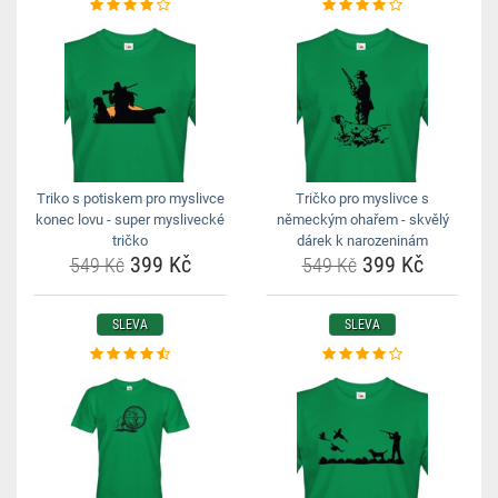
Triko s potiskem pro myslivce
Tričko pro myslivce s
konec lovu - super myslivecké
německým ohařem - skvělý
tričko
dárek k narozeninám
399 Kč
399 Kč
549 Kč
549 Kč
SLEVA
SLEVA