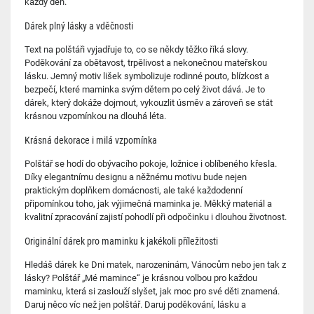
každý den.
Dárek plný lásky a vděčnosti
Text na polštáři vyjadřuje to, co se někdy těžko říká slovy.
Poděkování za obětavost, trpělivost a nekonečnou mateřskou
lásku. Jemný motiv lišek symbolizuje rodinné pouto, blízkost a
bezpečí, které maminka svým dětem po celý život dává. Je to
dárek, který dokáže dojmout, vykouzlit úsměv a zároveň se stát
krásnou vzpomínkou na dlouhá léta.
Krásná dekorace i milá vzpomínka
Polštář se hodí do obývacího pokoje, ložnice i oblíbeného křesla.
Díky elegantnímu designu a něžnému motivu bude nejen
praktickým doplňkem domácnosti, ale také každodenní
připomínkou toho, jak výjimečná maminka je. Měkký materiál a
kvalitní zpracování zajistí pohodlí při odpočinku i dlouhou životnost.
Originální dárek pro maminku k jakékoli příležitosti
Hledáš dárek ke Dni matek, narozeninám, Vánocům nebo jen tak z
lásky? Polštář „Mé mamince“ je krásnou volbou pro každou
maminku, která si zaslouží slyšet, jak moc pro své děti znamená.
Daruj něco víc než jen polštář. Daruj poděkování, lásku a