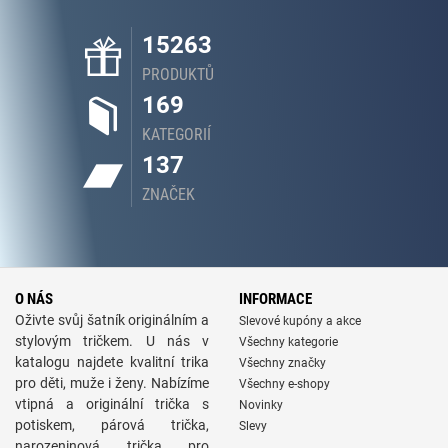
15263
PRODUKTŮ
169
KATEGORIÍ
137
ZNAČEK
O NÁS
INFORMACE
Oživte svůj šatník originálním a
Slevové kupóny a akce
stylovým tričkem. U nás v
Všechny kategorie
katalogu najdete kvalitní trika
Všechny značky
pro děti, muže i ženy. Nabízíme
Všechny e-shopy
vtipná a originální trička s
Novinky
potiskem, párová trička,
Slevy
narozeninová trička pro