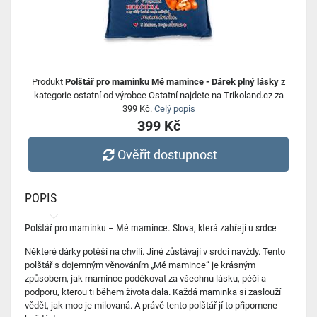
Produkt
Polštář pro maminku Mé mamince - Dárek plný lásky
z
kategorie ostatní od výrobce Ostatní najdete na Trikoland.cz za
399 Kč.
Celý popis
399 Kč
Ověřit dostupnost
POPIS
Polštář pro maminku – Mé mamince. Slova, která zahřejí u srdce
Některé dárky potěší na chvíli. Jiné zůstávají v srdci navždy. Tento
polštář s dojemným věnováním „Mé mamince“ je krásným
způsobem, jak mamince poděkovat za všechnu lásku, péči a
podporu, kterou ti během života dala. Každá maminka si zaslouží
vědět, jak moc je milovaná. A právě tento polštář jí to připomene