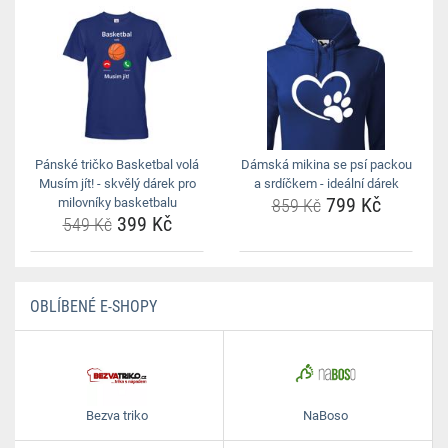
Pánské tričko Basketbal volá
Dámská mikina se psí packou
Musím jít! - skvělý dárek pro
a srdíčkem - ideální dárek
799 Kč
milovníky basketbalu
859 Kč
399 Kč
549 Kč
OBLÍBENÉ E-SHOPY
Bezva triko
NaBoso