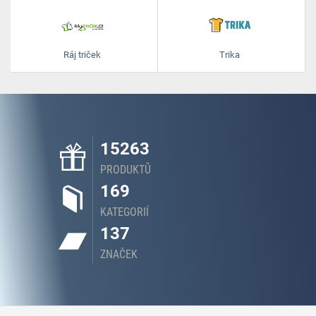
Ráj triček
Trika
15263
PRODUKTŮ
169
KATEGORIÍ
137
ZNAČEK