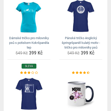
Dámské tričko pro milovníky
Pánské tričko Anglický
psů s potiskem Kokršpaněla
špringršpaněl kulatý motiv -
tep
tričko pro milovníky psů
399 Kč
399 Kč
549 Kč
549 Kč
SLEVA