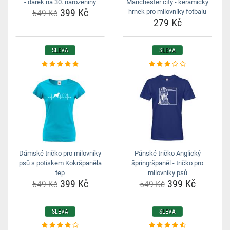
- dárek na 30. narozeniny
Manchester city - keramický
399 Kč
549 Kč
hrnek pro milovníky fotbalu
279 Kč
SLEVA
SLEVA
Dámské tričko pro milovníky
Pánské tričko Anglický
psů s potiskem Kokršpaněla
špringršpaněl - tričko pro
tep
milovníky psů
399 Kč
399 Kč
549 Kč
549 Kč
SLEVA
SLEVA