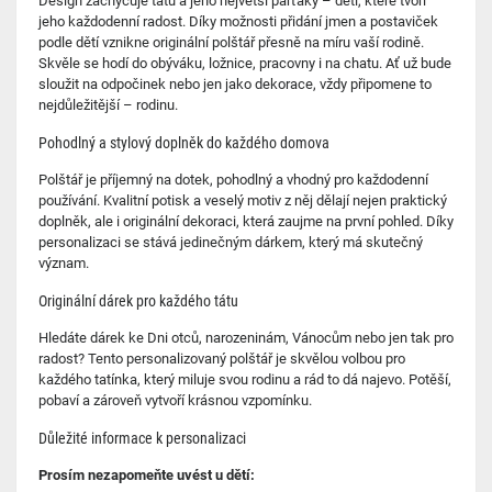
Design zachycuje tátu a jeho největší parťáky – děti, které tvoří
jeho každodenní radost. Díky možnosti přidání jmen a postaviček
podle dětí vznikne originální polštář přesně na míru vaší rodině.
Skvěle se hodí do obýváku, ložnice, pracovny i na chatu. Ať už bude
sloužit na odpočinek nebo jen jako dekorace, vždy připomene to
nejdůležitější – rodinu.
Pohodlný a stylový doplněk do každého domova
Polštář je příjemný na dotek, pohodlný a vhodný pro každodenní
používání. Kvalitní potisk a veselý motiv z něj dělají nejen praktický
doplněk, ale i originální dekoraci, která zaujme na první pohled. Díky
personalizaci se stává jedinečným dárkem, který má skutečný
význam.
Originální dárek pro každého tátu
Hledáte dárek ke Dni otců, narozeninám, Vánocům nebo jen tak pro
radost? Tento personalizovaný polštář je skvělou volbou pro
každého tatínka, který miluje svou rodinu a rád to dá najevo. Potěší,
pobaví a zároveň vytvoří krásnou vzpomínku.
Důležité informace k personalizaci
Prosím nezapomeňte uvést u dětí: