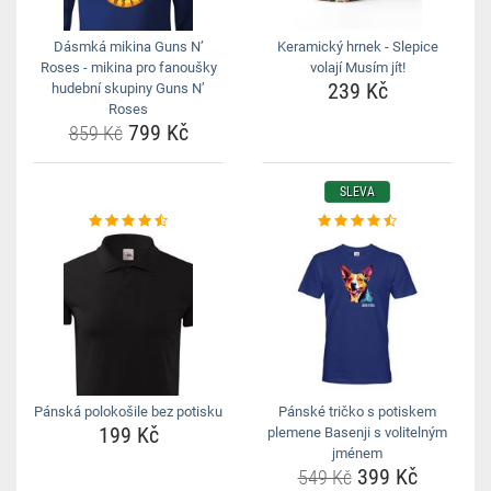
Dásmká mikina Guns N’
Keramický hrnek - Slepice
Roses - mikina pro fanoušky
volají Musím jít!
239 Kč
hudební skupiny Guns N’
Roses
799 Kč
859 Kč
SLEVA
Pánská polokošile bez potisku
Pánské tričko s potiskem
199 Kč
plemene Basenji s volitelným
jménem
399 Kč
549 Kč