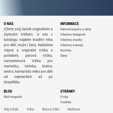
O NÁS
INFORMACE
Oživte svůj šatník originálním a
Slevové kupóny a akce
stylovým tričkem. U nás v
Všechny kategorie
katalogu najdete kvalitní trika
Všechny značky
pro děti, muže i ženy. Nabízíme
Všechny e-shopy
vtipná a originální trička s
Novinky
potiskem, párová trička,
Slevy
narozeninová trička pro
maminku, tatínka, bratra,
sestru, kamaráda nebo pro děti
od nejmenších až po
dospěláky.
BLOG
STRÁNKY
Náš magazín
O nás
Cookies
Ráj triček
Trika
Bezva triko
NaBoso