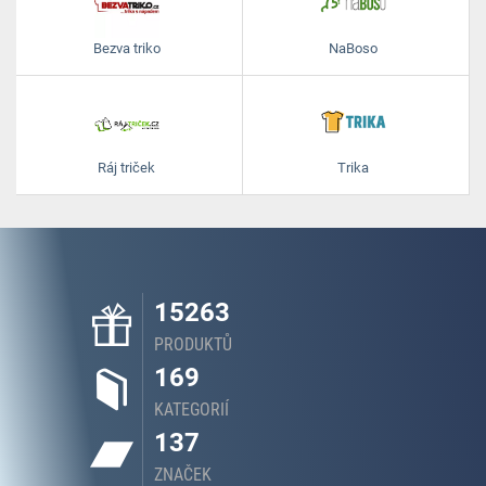
Bezva triko
NaBoso
Ráj triček
Trika
15263
PRODUKTŮ
169
KATEGORIÍ
137
ZNAČEK