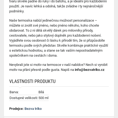
tvaru skvěle padne do ruky i do batohu, a je ideální pro každodenní
použití. Je navíc lehká a odolná, takže zvládne i ty nejnáročnější
podmínky.
Naše termoska nabízí jedinečnou možnost personalizace –
můžete si zvolit své jméno, nebo jméno někoho, koho chcete
obdarovat. To z ní dělá skvělý dárek pro milovníky přírody,
cestovatele, nebo jako stylový doplněk pro každodenní nošení.
Vyjádřete svou osobnost či lásku k přírodě tím, že si přizpůsobíte
termosku podle svých představ. Skvěle kombinuje praktické využití
s estetickou hodnotou, a stane se tak vaším nepostradatelným
společníkem na cestách i doma.
Nevybrali jste si motiv na termosce v naší nabídce? Nech si vyrobit
motiv na přání přesně podle gusta. Napiš na
info@bezvatriko.cz
VLASTNOSTI PRODUKTU
Barva:
Bílá
Dostupné velikosti:
500 ml
Prodejce:
Bezva triko