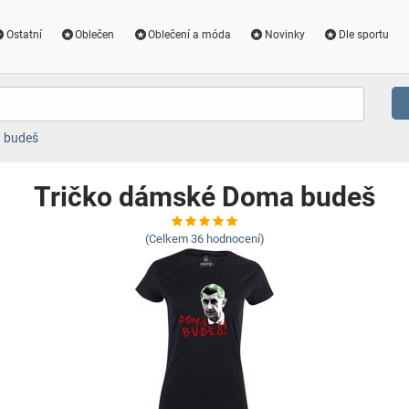
Ostatní
Oblečen
Oblečení a móda
Novinky
Dle sportu
 budeš
Tričko dámské Doma budeš
(Celkem
36
hodnocení)