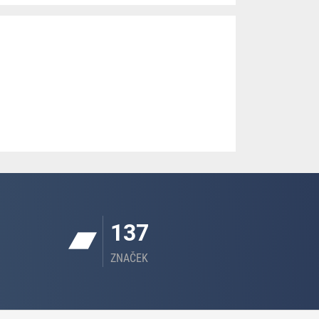
137
ZNAČEK