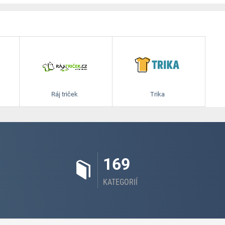
Ráj triček
Trika
169
KATEGORIÍ