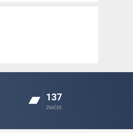
137
ZNAČEK