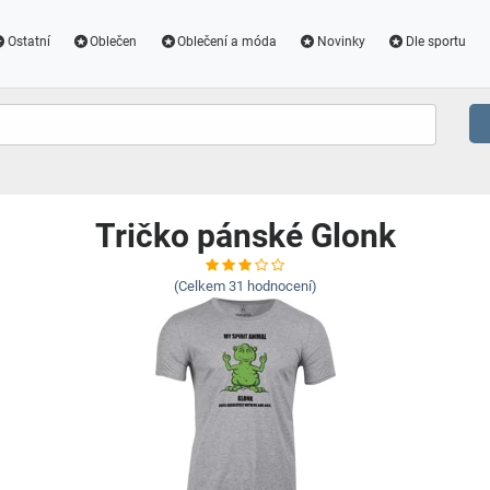
Ostatní
Oblečen
Oblečení a móda
Novinky
Dle sportu
Tričko pánské Glonk
(Celkem
31
hodnocení)