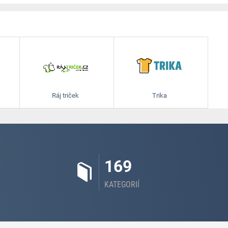
Ráj triček
Trika
169
KATEGORIÍ