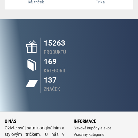
Ráj triček
Trika
15263
PRODUKTŮ
169
KATEGORIÍ
137
ZNAČEK
O NÁS
INFORMACE
Oživte svůj šatník originálním a
Slevové kupóny a akce
stylovým tričkem. U nás v
Všechny kategorie