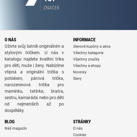
ZNAČEK
O NÁS
INFORMACE
Oživte svůj šatník originálním a
Slevové kupóny a akce
stylovým tričkem. U nás v
Všechny kategorie
katalogu najdete kvalitní trika
Všechny značky
pro děti, muže i ženy. Nabízíme
Všechny e-shopy
vtipná a originální trička s
Novinky
potiskem, párová trička,
Slevy
narozeninová trička pro
maminku, tatínka, bratra,
sestru, kamaráda nebo pro děti
od nejmenších až po
dospěláky.
BLOG
STRÁNKY
Náš magazín
O nás
Cookies