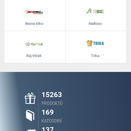
Bezva triko
NaBoso
Ráj triček
Trika
15263
PRODUKTŮ
169
KATEGORIÍ
137