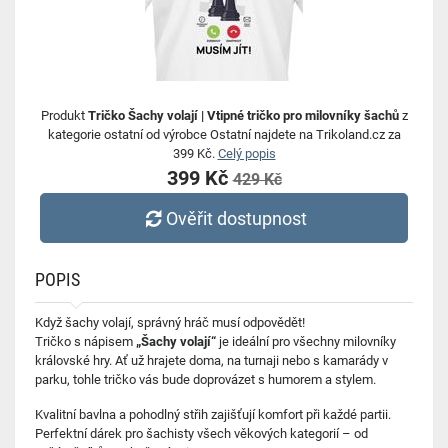
Produkt
Tričko Šachy volají | Vtipné tričko pro milovníky šachů
z
kategorie ostatní od výrobce Ostatní najdete na Trikoland.cz za
399 Kč.
Celý popis
399 Kč
429 Kč
Ověřit dostupnost
POPIS
Když šachy volají, správný hráč musí odpovědět!
Tričko s nápisem
„Šachy volají“
je ideální pro všechny milovníky
královské hry. Ať už hrajete doma, na turnaji nebo s kamarády v
parku, tohle tričko vás bude doprovázet s humorem a stylem.
Kvalitní bavlna a pohodlný střih zajišťují komfort při každé partii.
Perfektní dárek pro šachisty všech věkových kategorií – od