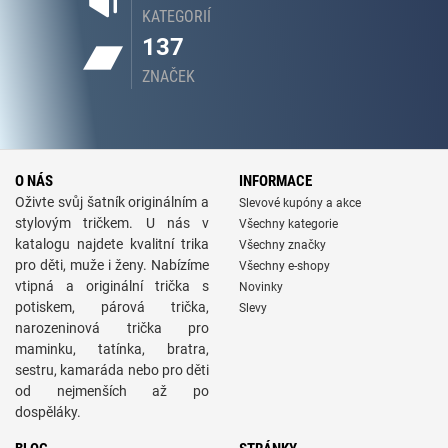
KATEGORIÍ
137
ZNAČEK
O NÁS
INFORMACE
Oživte svůj šatník originálním a
Slevové kupóny a akce
stylovým tričkem. U nás v
Všechny kategorie
katalogu najdete kvalitní trika
Všechny značky
pro děti, muže i ženy. Nabízíme
Všechny e-shopy
vtipná a originální trička s
Novinky
potiskem, párová trička,
Slevy
narozeninová trička pro
maminku, tatínka, bratra,
sestru, kamaráda nebo pro děti
od nejmenších až po
dospěláky.