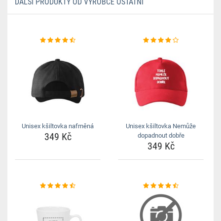
DALŠÍ PRODUKTY OD VÝROBCE OSTATNÍ
Unisex kšiltovka nafrněná
Unisex kšiltovka Nemůže
349 Kč
dopadnout dobře
349 Kč