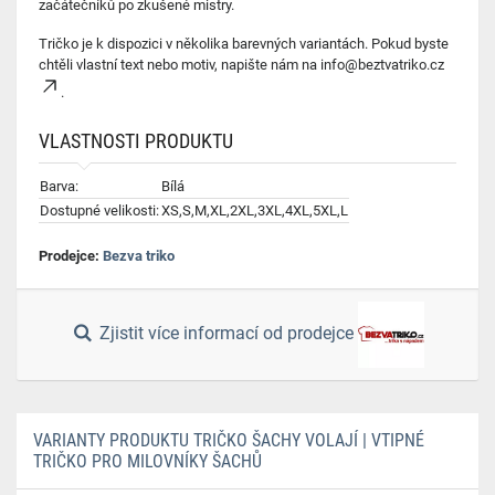
začátečníků po zkušené mistry.
Tričko je k dispozici v několika barevných variantách. Pokud byste
chtěli vlastní text nebo motiv, napište nám na
info@beztvatriko.cz
.
VLASTNOSTI PRODUKTU
Barva:
Bílá
Dostupné velikosti:
XS,S,M,XL,2XL,3XL,4XL,5XL,L
Prodejce:
Bezva triko
Zjistit více informací od prodejce
VARIANTY PRODUKTU TRIČKO ŠACHY VOLAJÍ | VTIPNÉ
TRIČKO PRO MILOVNÍKY ŠACHŮ