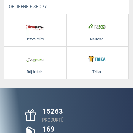
OBLÍBENÉ E-SHOPY
Bezva triko
NaBoso
Ráj triček
Trika
15263
PRODUKTŮ
169