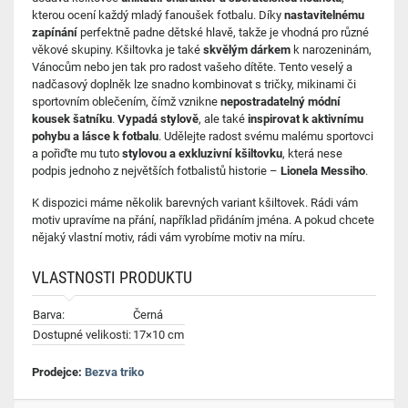
kterou ocení každý mladý fanoušek fotbalu. Díky
nastavitelnému
zapínání
perfektně padne dětské hlavě, takže je vhodná pro různé
věkové skupiny. Kšiltovka je také
skvělým dárkem
k narozeninám,
Vánocům nebo jen tak pro radost vašeho dítěte. Tento veselý a
nadčasový doplněk lze snadno kombinovat s tričky, mikinami či
sportovním oblečením, čímž vznikne
nepostradatelný módní
kousek šatníku
.
V
ypadá stylově
, ale také
inspirovat k aktivnímu
pohybu a lásce k fotbalu
. Udělejte radost svému malému sportovci
a pořiďte mu tuto
stylovou a exkluzivní kšiltovku
, která nese
podpis jednoho z největších fotbalistů historie –
Lionela Messiho
.
K dispozici máme několik barevných variant kšiltovek. Rádi vám
motiv upravíme na přání, například přidáním jména. A pokud chcete
nějaký vlastní motiv, rádi vám vyrobíme motiv na míru.
VLASTNOSTI PRODUKTU
Barva:
Černá
Dostupné velikosti:
17×10 cm
Prodejce:
Bezva triko