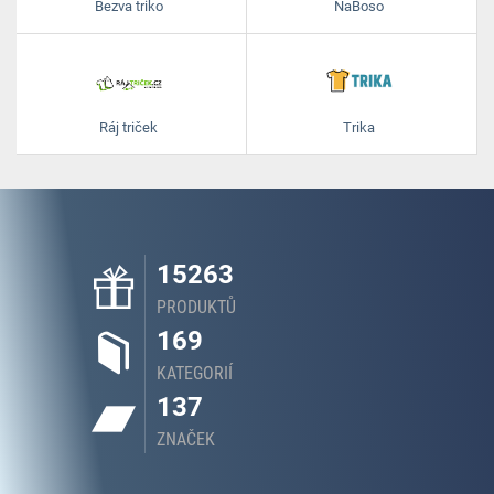
Bezva triko
NaBoso
Ráj triček
Trika
15263
PRODUKTŮ
169
KATEGORIÍ
137
ZNAČEK