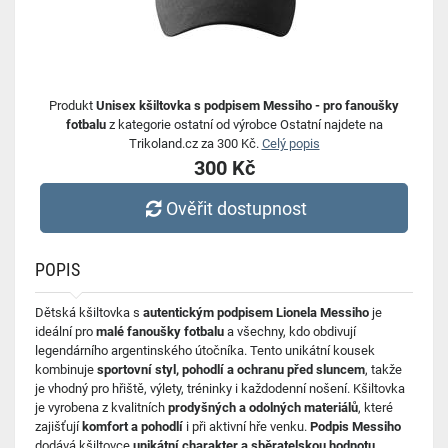
Produkt
Unisex kšiltovka s podpisem Messiho - pro fanoušky
fotbalu
z kategorie ostatní od výrobce Ostatní najdete na
Trikoland.cz za 300 Kč.
Celý popis
300 Kč
Ověřit dostupnost
POPIS
Dětská kšiltovka s
autentickým podpisem Lionela Messiho
je
ideální pro
malé fanoušky fotbalu
a všechny, kdo obdivují
legendárního argentinského útočníka. Tento unikátní kousek
kombinuje
sportovní styl, pohodlí a ochranu před sluncem
, takže
je vhodný pro hřiště, výlety, tréninky i každodenní nošení. Kšiltovka
je vyrobena z kvalitních
prodyšných a odolných materiálů
, které
zajišťují
komfort a pohodlí
i při aktivní hře venku.
Podpis Messiho
dodává kšiltovce
unikátní charakter a sběratelskou hodnotu
,