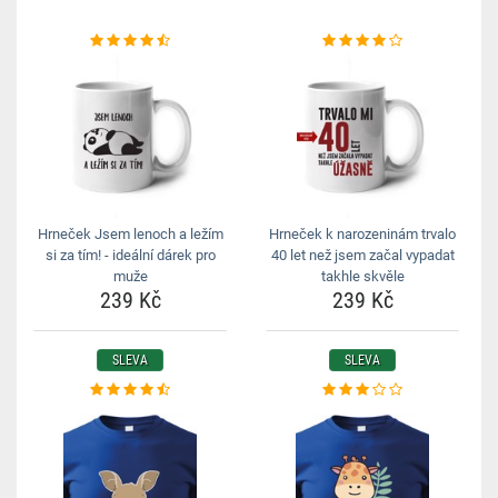
Hrneček Jsem lenoch a ležím
Hrneček k narozeninám trvalo
si za tím! - ideální dárek pro
40 let než jsem začal vypadat
muže
takhle skvěle
239 Kč
239 Kč
SLEVA
SLEVA