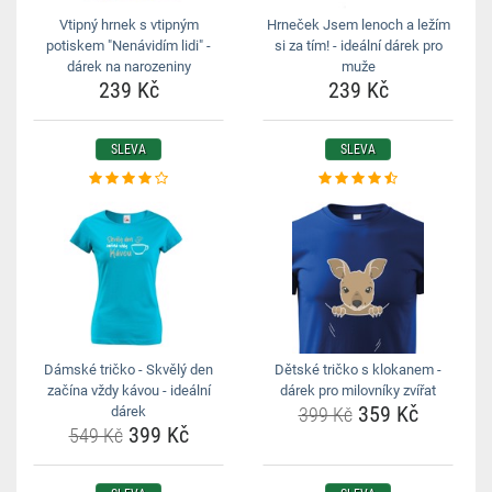
Vtipný hrnek s vtipným
Hrneček Jsem lenoch a ležím
potiskem "Nenávidím lidi" -
si za tím! - ideální dárek pro
dárek na narozeniny
muže
239 Kč
239 Kč
SLEVA
SLEVA
Dámské tričko - Skvělý den
Dětské tričko s klokanem -
začína vždy kávou - ideální
dárek pro milovníky zvířat
359 Kč
dárek
399 Kč
399 Kč
549 Kč