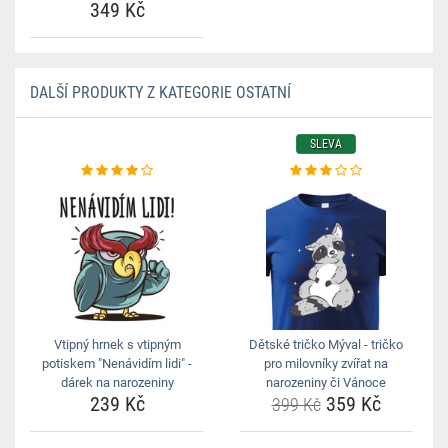
349 Kč
DALŠÍ PRODUKTY Z KATEGORIE OSTATNÍ
SLEVA
Vtipný hrnek s vtipným
Dětské tričko Mýval - tričko
potiskem "Nenávidím lidi" -
pro milovníky zvířat na
dárek na narozeniny
narozeniny či Vánoce
239 Kč
359 Kč
399 Kč