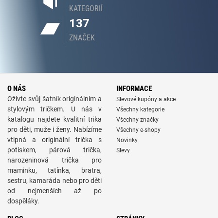
KATEGORIÍ
137
ZNAČEK
O NÁS
INFORMACE
Oživte svůj šatník originálním a
Slevové kupóny a akce
stylovým tričkem. U nás v
Všechny kategorie
katalogu najdete kvalitní trika
Všechny značky
pro děti, muže i ženy. Nabízíme
Všechny e-shopy
vtipná a originální trička s
Novinky
potiskem, párová trička,
Slevy
narozeninová trička pro
maminku, tatínka, bratra,
sestru, kamaráda nebo pro děti
od nejmenších až po
dospěláky.