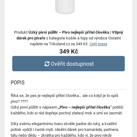
Produkt
Úzký pivní půllitr – Pivo nejlepší přítel člověka | Vtipný
dárek pro pivaře
z kategorie košile a topy od výrobce Ostatní
najdete na Trikoland.cz za 349 Kč.
Celý popis
349 Kč
Ověřit dostupnost
POPIS
Říká se, že pes je nejlepší přítel člověka… ale co když je to spíš
pivo? ????
Úzký pivní půllitr s nápisem
„Pivo – nejlepší přítel člověka“
potěší
každého, kdo si rád dopřeje poctivý zlatavý mok a umí se zasmát.
Díky svému elegantnímu tvaru skvěle padne do ruky, a kvalitní
potisk vydrží i časté mytí. Ideální dárek pro kamaráda, partnera,
tátu nebo dědu – zkrátka pro každého, kdo ví, že pivo nikdy