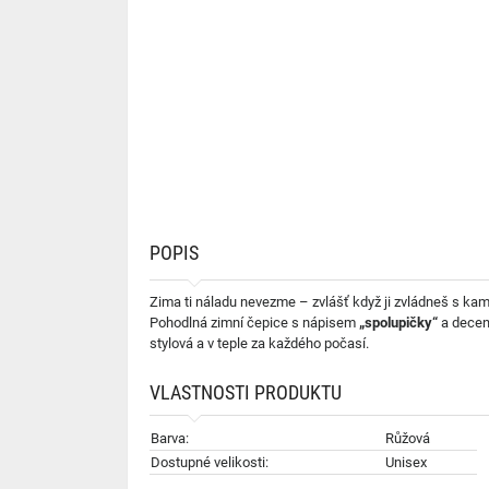
POPIS
Zima ti náladu nevezme – zvlášť když ji zvládneš s ka
Pohodlná zimní čepice s nápisem
„spolupičky“
a decent
stylová a v teple za každého počasí.
VLASTNOSTI PRODUKTU
Barva:
Růžová
Dostupné velikosti:
Unisex