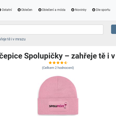
Ostatní
Oblečen
Oblečení a móda
Novinky
Dle sportu
řeje tě i v mrazu
čepice Spolupičky – zahřeje tě i 
(Celkem
2
hodnocení)