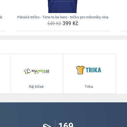
ák
Pánské tričko - Time to be hero - tričko pro milovníky vína
399 Kč
549 Kč
Ráj triček
Trika
169