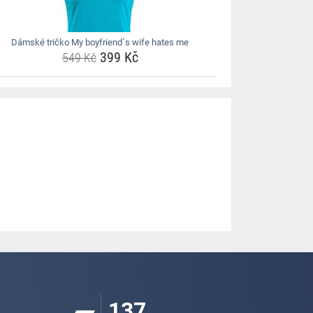
Dámské tričko My boyfriend´s wife hates me
399 Kč
549 Kč
137