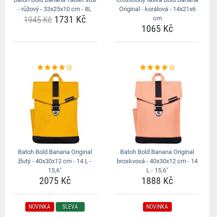
- růžový - 33x25x10 cm - 8L
Original - korálová - 14x21x6
1731 Kč
1945 Kč
cm
1065 Kč
Batoh Bold Banana Original
Batoh Bold Banana Original
žlutý - 40x30x12 cm - 14 L -
broskvová - 40x30x12 cm - 14
15,6"
L - 15,6"
2075 Kč
1888 Kč
NOVINKA
SLEVA
NOVINKA