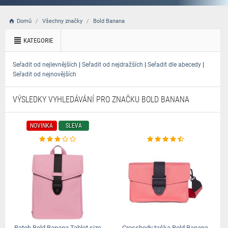
Domů
Všechny značky
Bold Banana
KATEGORIE
|
|
|
Seřadit od nejlevnějších
Seřadit od nejdražších
Seřadit dle abecedy
Seřadit od nejnovějších
VÝSLEDKY VYHLEDÁVÁNÍ PRO ZNAČKU BOLD BANANA
NOVINKA
SLEVA
Batoh Bold Banana Tablet size
Crossbody taška Bold Banana