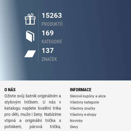
15263
PRODUKTŮ
169
KATEGORIÍ
137
ZNAČEK
O NÁS
INFORMACE
Oživte svůj šatník originálním a
Slevové kupóny a akce
stylovým tričkem. U nás v
Všechny kategorie
katalogu najdete kvalitní trika
Všechny značky
pro děti, muže i ženy. Nabízíme
Všechny e-shopy
vtipná a originální trička s
Novinky
potiskem, párová trička,
Slevy