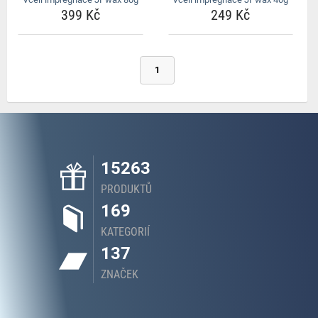
399 Kč
249 Kč
1
15263
PRODUKTŮ
169
KATEGORIÍ
137
ZNAČEK