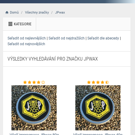
Domů
Všechny značky
JPwax
KATEGORIE
|
|
|
Seřadit od nejlevnějších
Seřadit od nejdražších
Seřadit dle abecedy
Seřadit od nejnovějších
VÝSLEDKY VYHLEDÁVÁNÍ PRO ZNAČKU JPWAX
Včelí impregnace JPwax 80g
Včelí impregnace JPwax 40g