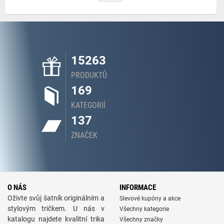
15263
PRODUKTŮ
169
KATEGORIÍ
137
ZNAČEK
O NÁS
INFORMACE
Oživte svůj šatník originálním a
Slevové kupóny a akce
stylovým tričkem. U nás v
Všechny kategorie
katalogu najdete kvalitní trika
Všechny značky