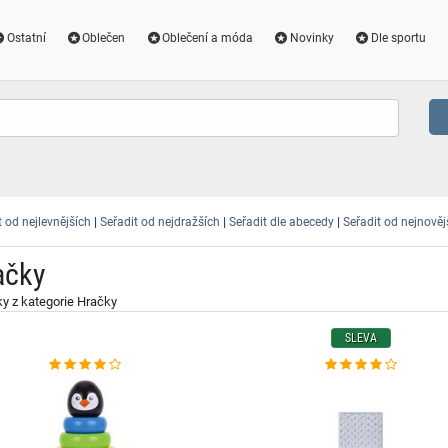
Ostatní
Oblečen
Oblečení a móda
Novinky
Dle sportu
|
|
|
t od nejlevnějších
Seřadit od nejdražších
Seřadit dle abecedy
Seřadit od nejnověj
ačky
y z kategorie Hračky
SLEVA