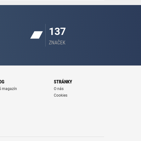
137
ZNAČEK
OG
STRÁNKY
š magazín
O nás
Cookies