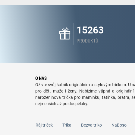
15263
PRODUKTŮ
O NÁS
Oživte svůj šatník originálním a stylovým tričkem. U ná
pro děti, muže i ženy. Nabízíme vtipná a originální 
narozeninová trička pro maminku, tatínka, bratra, 
nejmenších až po dospěláky.
Ráj triček
Trika
Bezva triko
NaBoso